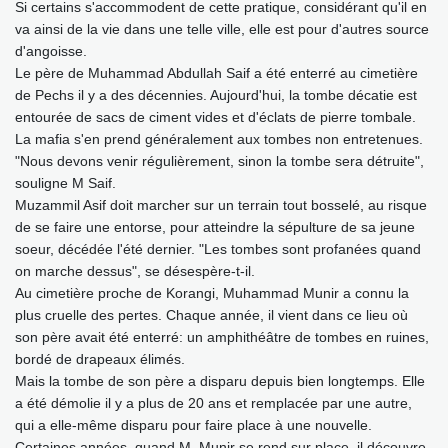
Si certains s'accommodent de cette pratique, considérant qu'il en
va ainsi de la vie dans une telle ville, elle est pour d'autres source
d'angoisse.
Le père de Muhammad Abdullah Saif a été enterré au cimetière
de Pechs il y a des décennies. Aujourd'hui, la tombe décatie est
entourée de sacs de ciment vides et d'éclats de pierre tombale.
La mafia s'en prend généralement aux tombes non entretenues.
"Nous devons venir régulièrement, sinon la tombe sera détruite",
souligne M Saif.
Muzammil Asif doit marcher sur un terrain tout bosselé, au risque
de se faire une entorse, pour atteindre la sépulture de sa jeune
soeur, décédée l'été dernier. "Les tombes sont profanées quand
on marche dessus", se désespère-t-il.
Au cimetière proche de Korangi, Muhammad Munir a connu la
plus cruelle des pertes. Chaque année, il vient dans ce lieu où
son père avait été enterré: un amphithéâtre de tombes en ruines,
bordé de drapeaux élimés.
Mais la tombe de son père a disparu depuis bien longtemps. Elle
a été démolie il y a plus de 20 ans et remplacée par une autre,
qui a elle-même disparu pour faire place à une nouvelle.
Certaines années, quand M. Munir se rend sur place, il découvre