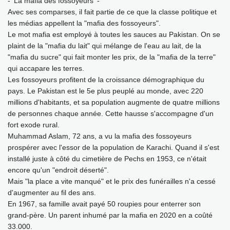
- 'La mafia des fossoyeurs' -
Avec ses comparses, il fait partie de ce que la classe politique et
les médias appellent la "mafia des fossoyeurs".
Le mot mafia est employé à toutes les sauces au Pakistan. On se
plaint de la "mafia du lait" qui mélange de l'eau au lait, de la
"mafia du sucre" qui fait monter les prix, de la "mafia de la terre"
qui accapare les terres.
Les fossoyeurs profitent de la croissance démographique du
pays. Le Pakistan est le 5e plus peuplé au monde, avec 220
millions d'habitants, et sa population augmente de quatre millions
de personnes chaque année. Cette hausse s'accompagne d'un
fort exode rural.
Muhammad Aslam, 72 ans, a vu la mafia des fossoyeurs
prospérer avec l'essor de la population de Karachi. Quand il s'est
installé juste à côté du cimetière de Pechs en 1953, ce n'était
encore qu'un "endroit déserté".
Mais "la place a vite manqué" et le prix des funérailles n'a cessé
d'augmenter au fil des ans.
En 1967, sa famille avait payé 50 roupies pour enterrer son
grand-père. Un parent inhumé par la mafia en 2020 en a coûté
33.000.