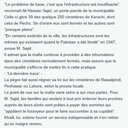
"Le problème de base, c'est que l'infrastructure est insuffisante",
reconnaît Ali Hassan Sajid, un porte-parole de la municipalité.
Celle-ci gère 39 des quelque 250 cimetières de Karachi, dont
celui de Pechs. Six d'entre eux sont fermés et les autres sont
"presque pleins".
"En certains endroits de la ville, les infrastructures sont les
mêmes qui existaient quand le Pakistan a été fondé" en 1947,
avoue M. Sajid.
Il admet que la mafia continue à procéder à des inhumations
dans des cimetières normalement fermés, mais assure que la
municipalité s'efforce de mettre fin à cette pratique.
- 'La dernière trace' -
La pègre fait aussi régner sa loi sur les cimetières de Rawalpindi,
Peshawar ou Lahore, selon la presse locale.
Le point de vue sur la mafia varie selon à qui vous parlez. Pour
M. Sajid, les familles qui veulent à tout prix enterrer leurs proches
auprès de leurs aînés sont prêtes à payer des sommes qui
"appâtent le fossoyeur pour le faire succomber à sa cupidité".
Khalil, lui, estime fournir un service indispensable et n'en retirer
qu'un maigre revenu.