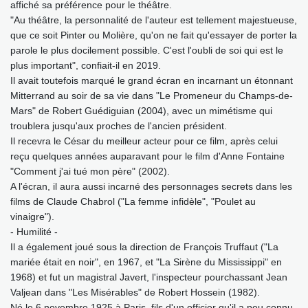
affiché sa préférence pour le théâtre.
"Au théâtre, la personnalité de l'auteur est tellement majestueuse,
que ce soit Pinter ou Molière, qu'on ne fait qu'essayer de porter la
parole le plus docilement possible. C'est l'oubli de soi qui est le
plus important", confiait-il en 2019.
Il avait toutefois marqué le grand écran en incarnant un étonnant
Mitterrand au soir de sa vie dans "Le Promeneur du Champs-de-
Mars" de Robert Guédiguian (2004), avec un mimétisme qui
troublera jusqu'aux proches de l'ancien président.
Il recevra le César du meilleur acteur pour ce film, après celui
reçu quelques années auparavant pour le film d'Anne Fontaine
"Comment j'ai tué mon père" (2002).
A l'écran, il aura aussi incarné des personnages secrets dans les
films de Claude Chabrol ("La femme infidèle", "Poulet au
vinaigre").
- Humilité -
Il a également joué sous la direction de François Truffaut ("La
mariée était en noir", en 1967, et "La Sirène du Mississippi" en
1968) et fut un magistral Javert, l'inspecteur pourchassant Jean
Valjean dans "Les Misérables" de Robert Hossein (1982).
Né le 6 novembre 1925 à Paris, fils d'un officier qu'il a peu connu