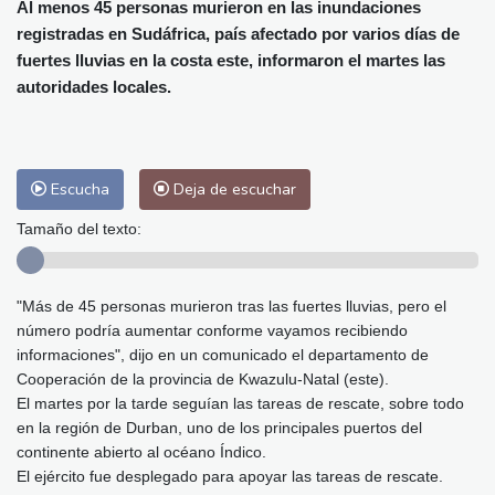
Alicante
32 °C
Córdoba
37 °C
Al menos 45 personas murieron en las inundaciones
registradas en Sudáfrica, país afectado por varios días de
Málaga
31 °C
Murcia
33 °C
fuertes lluvias en la costa este, informaron el martes las
Las Palmas de Gran Canaria
27 °C
autoridades locales.
Ibiza
31 °C
Buenos Aires
14 °C
Caracas
25 °C
Managua
23 °C
San José
38 °C
Asunción
26 °C
Escucha
Deja de escuchar
Panama City
27 °C
Tamaño del texto:
"Más de 45 personas murieron tras las fuertes lluvias, pero el
número podría aumentar conforme vayamos recibiendo
informaciones", dijo en un comunicado el departamento de
Cooperación de la provincia de Kwazulu-Natal (este).
El martes por la tarde seguían las tareas de rescate, sobre todo
en la región de Durban, uno de los principales puertos del
continente abierto al océano Índico.
El ejército fue desplegado para apoyar las tareas de rescate.