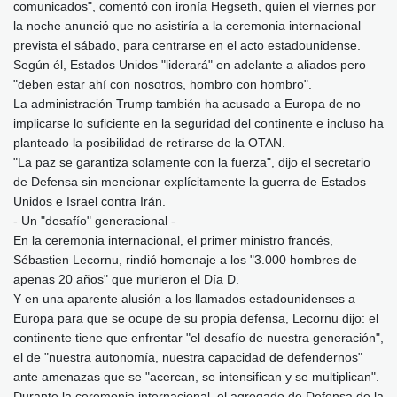
comunicados", comentó con ironía Hegseth, quien el viernes por
la noche anunció que no asistiría a la ceremonia internacional
prevista el sábado, para centrarse en el acto estadounidense.
Según él, Estados Unidos "liderará" en adelante a aliados pero
"deben estar ahí con nosotros, hombro con hombro".
La administración Trump también ha acusado a Europa de no
implicarse lo suficiente en la seguridad del continente e incluso ha
planteado la posibilidad de retirarse de la OTAN.
"La paz se garantiza solamente con la fuerza", dijo el secretario
de Defensa sin mencionar explícitamente la guerra de Estados
Unidos e Israel contra Irán.
- Un "desafío" generacional -
En la ceremonia internacional, el primer ministro francés,
Sébastien Lecornu, rindió homenaje a los "3.000 hombres de
apenas 20 años" que murieron el Día D.
Y en una aparente alusión a los llamados estadounidenses a
Europa para que se ocupe de su propia defensa, Lecornu dijo: el
continente tiene que enfrentar "el desafío de nuestra generación",
el de "nuestra autonomía, nuestra capacidad de defendernos"
ante amenazas que se "acercan, se intensifican y se multiplican".
Durante la ceremonia internacional, el agregado de Defensa de la