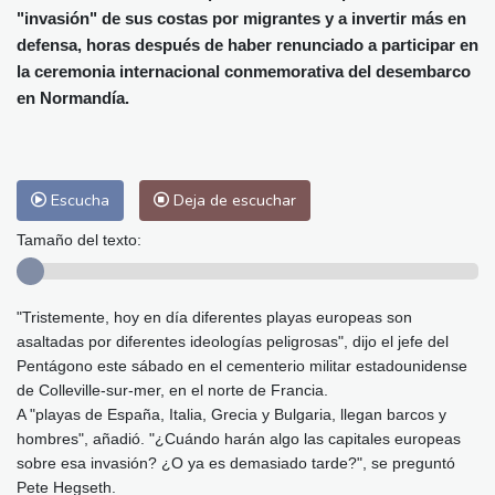
Alicante
30 °C
Córdoba
32 °C
"invasión" de sus costas por migrantes y a invertir más en
Málaga
27 °C
Murcia
29 °C
defensa, horas después de haber renunciado a participar en
Las Palmas de Gran Canaria
27 °C
la ceremonia internacional conmemorativa del desembarco
en Normandía.
Ibiza
29 °C
Buenos Aires
12 °C
Caracas
30 °C
Managua
30 °C
San José
31 °C
Asunción
22 °C
Panama City
33 °C
Escucha
Deja de escuchar
Tamaño del texto:
"Tristemente, hoy en día diferentes playas europeas son
asaltadas por diferentes ideologías peligrosas", dijo el jefe del
Pentágono este sábado en el cementerio militar estadounidense
de Colleville-sur-mer, en el norte de Francia.
A "playas de España, Italia, Grecia y Bulgaria, llegan barcos y
hombres", añadió. "¿Cuándo harán algo las capitales europeas
sobre esa invasión? ¿O ya es demasiado tarde?", se preguntó
Pete Hegseth.