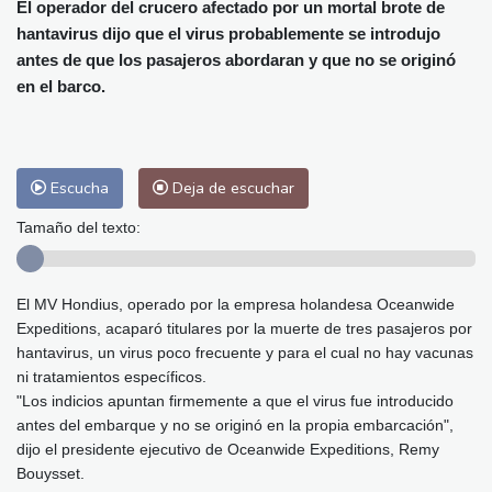
Alicante
28 °C
Córdoba
28 °C
El operador del crucero afectado por un mortal brote de
hantavirus dijo que el virus probablemente se introdujo
Málaga
27 °C
Murcia
27 °C
antes de que los pasajeros abordaran y que no se originó
Las Palmas de Gran Canaria
27 °C
en el barco.
Ibiza
28 °C
Buenos Aires
15 °C
Caracas
27 °C
Managua
28 °C
San José
27 °C
Asunción
21 °C
Escucha
Deja de escuchar
Panama City
28 °C
Tamaño del texto:
El MV Hondius, operado por la empresa holandesa Oceanwide
Expeditions, acaparó titulares por la muerte de tres pasajeros por
hantavirus, un virus poco frecuente y para el cual no hay vacunas
ni tratamientos específicos.
"Los indicios apuntan firmemente a que el virus fue introducido
antes del embarque y no se originó en la propia embarcación",
dijo el presidente ejecutivo de Oceanwide Expeditions, Remy
Bouysset.