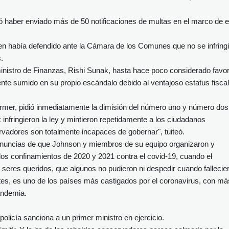
ió haber enviado más de 50 notificaciones de multas en el marco de 
n había defendido ante la Cámara de los Comunes que no se infring
.
inistro de Finanzas, Rishi Sunak, hasta hace poco considerado favor
nte sumido en su propio escándalo debido al ventajoso estatus fisca
 Starmer, pidió inmediatamente la dimisión del número uno y número dos
 infringieron la ley y mintieron repetidamente a los ciudadanos
rvadores son totalmente incapaces de gobernar", tuiteó.
enuncias de que Johnson y miembros de su equipo organizaron y
 los confinamientos de 2020 y 2021 contra el covid-19, cuando el
s seres queridos, que algunos no pudieron ni despedir cuando fallecie
tes, es uno de los países más castigados por el coronavirus, con má
andemia.
policía sanciona a un primer ministro en ejercicio.