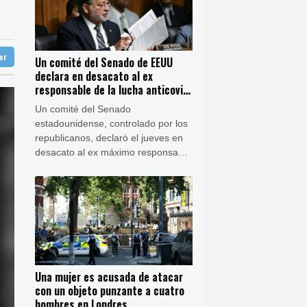
ba
30 °C
nezuela
doba
37 °C
able de la lucha anticovid Anthony Fauci
Ibiza
29 °C
 de EEUU
ter
Un comité del Senado de EEUU
n José
37 °C
declara en desacato al ex
responsable de la lucha anticovid
Anthony Fauci
Un comité del Senado
estadounidense, controlado por los
republicanos, declaró el jueves en
desacato al ex máximo responsable
de la lucha contra el covid-19,
Anthony Fauci, por negarse a
contestar la semana pasada a las
preguntas de los miembros de la
comisión.
Una mujer es acusada de atacar
con un objeto punzante a cuatro
hombres en Londres