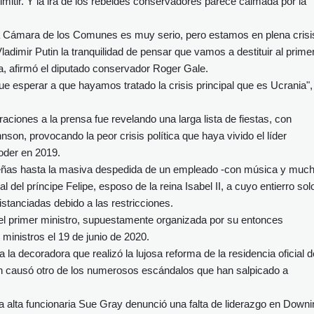
itir. Y la ira de los rebeldes conservadores parece calmada por la
la Cámara de los Comunes es muy serio, pero estamos en plena crisi
ladimir Putin la tranquilidad de pensar que vamos a destituir al prime
sia, afirmó el diputado conservador Roger Gale.
ue esperar a que hayamos tratado la crisis principal que es Ucrania",
raciones a la prensa fue revelando una larga lista de fiestas, con
son, provocando la peor crisis política que haya vivido el líder
oder en 2019.
deñas hasta la masiva despedida de un empleado -con música y muc
l del príncipe Felipe, esposo de la reina Isabel II, a cuyo entierro sol
stanciadas debido a las restricciones.
l primer ministro, supuestamente organizada por su entonces
 ministros el 19 de junio de 2020.
 la decoradora que realizó la lujosa reforma de la residencia oficial d
ón causó otro de los numerosos escándalos que han salpicado a
la alta funcionaria Sue Gray denunció una falta de liderazgo en Downi