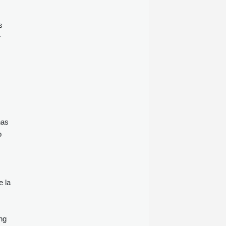
s
r
has
o
e la
ng