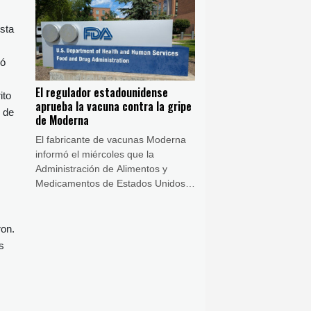
las sanciones impuestas por
Estados Unidos.
esta
ió
El regulador estadounidense
ito
aprueba la vacuna contra la gripe
l de
de Moderna
El fabricante de vacunas Moderna
informó el miércoles que la
Administración de Alimentos y
Medicamentos de Estados Unidos
(FDA) aprobó su nueva vacuna
contra la gripe, casi seis meses
después de que el organismo
ron.
regulador rechazara una solicitud
s
para su revisión.