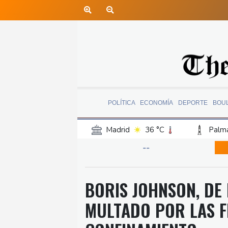
POLÍTICA
ECONOMÍA
DEPORTE
BOU
Madrid
36 °C
Palma
Canary Islands
23 °C
--
Iquitos
35 °C
Arequ
Barcelona
32 °C
Bi
BORIS JOHNSON, DE
Havana
32 °C
Puer
MULTADO POR LAS F
Manaus
36 °C
Rio 
Bueno Aires
30 °C