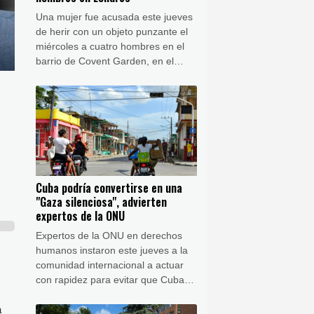
Una mujer fue acusada este jueves
de herir con un objeto punzante el
miércoles a cuatro hombres en el
barrio de Covent Garden, en el
centro de Londres, informó la
policía, en un incidente relacionado
con "problemas de salud mental".
Cuba podría convertirse en una
"Gaza silenciosa", advierten
expertos de la ONU
Expertos de la ONU en derechos
humanos instaron este jueves a la
comunidad internacional a actuar
con rapidez para evitar que Cuba
se convierta en una "Gaza
a
silenciosa" como consecuencia de