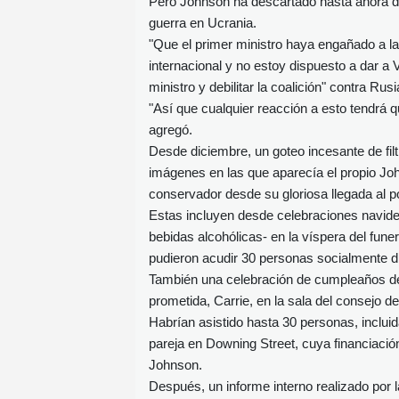
Pero Johnson ha descartado hasta ahora dim
guerra en Ucrania.
"Que el primer ministro haya engañado a 
internacional y no estoy dispuesto a dar a V
ministro y debilitar la coalición" contra Ru
"Así que cualquier reacción a esto tendrá q
agregó.
Desde diciembre, un goteo incesante de filt
imágenes en las que aparecía el propio John
conservador desde su gloriosa llegada al p
Estas incluyen desde celebraciones navi
bebidas alcohólicas- en la víspera del funera
pudieron acudir 30 personas socialmente di
También una celebración de cumpleaños de
prometida, Carrie, en la sala del consejo de
Habrían asistido hasta 30 personas, incluida
pareja en Downing Street, cuya financiaci
Johnson.
Después, un informe interno realizado por 