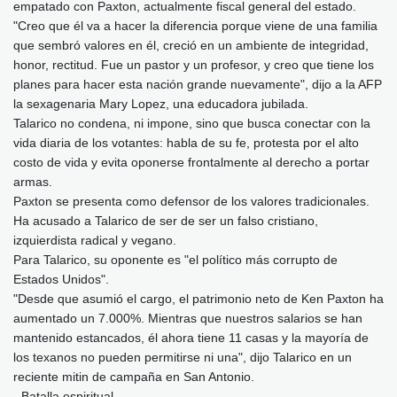
empatado con Paxton, actualmente fiscal general del estado.
"Creo que él va a hacer la diferencia porque viene de una familia
que sembró valores en él, creció en un ambiente de integridad,
honor, rectitud. Fue un pastor y un profesor, y creo que tiene los
planes para hacer esta nación grande nuevamente", dijo a la AFP
la sexagenaria Mary Lopez, una educadora jubilada.
Talarico no condena, ni impone, sino que busca conectar con la
vida diaria de los votantes: habla de su fe, protesta por el alto
costo de vida y evita oponerse frontalmente al derecho a portar
armas.
Paxton se presenta como defensor de los valores tradicionales.
Ha acusado a Talarico de ser de ser un falso cristiano,
izquierdista radical y vegano.
Para Talarico, su oponente es "el político más corrupto de
Estados Unidos".
"Desde que asumió el cargo, el patrimonio neto de Ken Paxton ha
aumentado un 7.000%. Mientras que nuestros salarios se han
mantenido estancados, él ahora tiene 11 casas y la mayoría de
los texanos no pueden permitirse ni una", dijo Talarico en un
reciente mitin de campaña en San Antonio.
- Batalla espiritual -