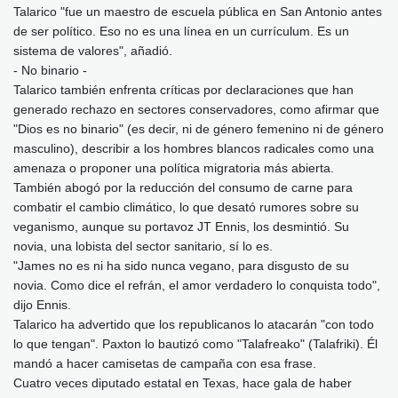
Talarico "fue un maestro de escuela pública en San Antonio antes
de ser político. Eso no es una línea en un currículum. Es un
sistema de valores", añadió.
- No binario -
Talarico también enfrenta críticas por declaraciones que han
generado rechazo en sectores conservadores, como afirmar que
"Dios es no binario" (es decir, ni de género femenino ni de género
masculino), describir a los hombres blancos radicales como una
amenaza o proponer una política migratoria más abierta.
También abogó por la reducción del consumo de carne para
combatir el cambio climático, lo que desató rumores sobre su
veganismo, aunque su portavoz JT Ennis, los desmintió. Su
novia, una lobista del sector sanitario, sí lo es.
"James no es ni ha sido nunca vegano, para disgusto de su
novia. Como dice el refrán, el amor verdadero lo conquista todo",
dijo Ennis.
Talarico ha advertido que los republicanos lo atacarán "con todo
lo que tengan". Paxton lo bautizó como "Talafreako" (Talafriki). Él
mandó a hacer camisetas de campaña con esa frase.
Cuatro veces diputado estatal en Texas, hace gala de haber