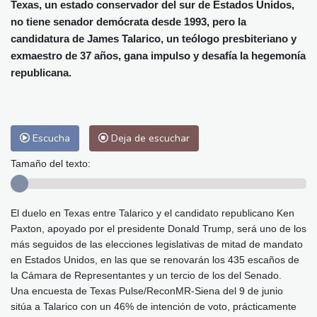
Alicante
32 °C
Córdoba
36 °C
Texas, un estado conservador del sur de Estados Unidos,
no tiene senador demócrata desde 1993, pero la
Málaga
31 °C
Murcia
33 °C
candidatura de James Talarico, un teólogo presbiteriano y
Las Palmas de Gran Canaria
24 °C
exmaestro de 37 años, gana impulso y desafía la hegemonía
Ibiza
30 °C
Buenos Aires
13 °C
republicana.
Caracas
29 °C
Managua
30 °C
San José
35 °C
Asunción
23 °C
Panama City
33 °C
Escucha
Deja de escuchar
Tamaño del texto:
El duelo en Texas entre Talarico y el candidato republicano Ken
Paxton, apoyado por el presidente Donald Trump, será uno de los
más seguidos de las elecciones legislativas de mitad de mandato
en Estados Unidos, en las que se renovarán los 435 escaños de
la Cámara de Representantes y un tercio de los del Senado.
Una encuesta de Texas Pulse/ReconMR‑Siena del 9 de junio
sitúa a Talarico con un 46% de intención de voto, prácticamente