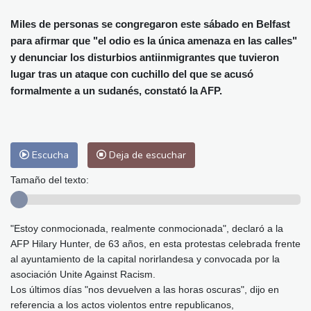
Alicante
32 °C
Córdoba
38 °C
Málaga
33 °C
Murcia
35 °C
Miles de personas se congregaron este sábado en Belfast
para afirmar que "el odio es la única amenaza en las calles"
Las Palmas de Gran Canaria
29 °C
y denunciar los disturbios antiinmigrantes que tuvieron
Ibiza
31 °C
Buenos Aires
10 °C
lugar tras un ataque con cuchillo del que se acusó
Caracas
24 °C
Managua
24 °C
formalmente a un sudanés, constató la AFP.
San José
40 °C
Asunción
14 °C
Panama City
29 °C
Escucha
Deja de escuchar
Tamaño del texto:
"Estoy conmocionada, realmente conmocionada", declaró a la
AFP Hilary Hunter, de 63 años, en esta protestas celebrada frente
al ayuntamiento de la capital norirlandesa y convocada por la
asociación Unite Against Racism.
Los últimos días "nos devuelven a las horas oscuras", dijo en
referencia a los actos violentos entre republicanos,