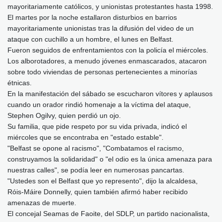
mayoritariamente católicos, y unionistas protestantes hasta 1998.
El martes por la noche estallaron disturbios en barrios
mayoritariamente unionistas tras la difusión del video de un
ataque con cuchillo a un hombre, el lunes en Belfast.
Fueron seguidos de enfrentamientos con la policía el miércoles.
Los alborotadores, a menudo jóvenes enmascarados, atacaron
sobre todo viviendas de personas pertenecientes a minorías
étnicas.
En la manifestación del sábado se escucharon vítores y aplausos
cuando un orador rindió homenaje a la víctima del ataque,
Stephen Ogilvy, quien perdió un ojo.
Su familia, que pide respeto por su vida privada, indicó el
miércoles que se encontraba en "estado estable".
"Belfast se opone al racismo", "Combatamos el racismo,
construyamos la solidaridad" o "el odio es la única amenaza para
nuestras calles", se podía leer en numerosas pancartas.
"Ustedes son el Belfast que yo represento", dijo la alcaldesa,
Róis-Máire Donnelly, quien también afirmó haber recibido
amenazas de muerte.
El concejal Seamas de Faoite, del SDLP, un partido nacionalista,