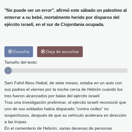
Alicante
30 °C
Córdoba
32 °C
Málaga
27 °C
Murcia
29 °C
"No puede ser un error", afirmó este sábado un palestino al
enterrar a su bebé, mortalmente herido por disparos del
Las Palmas de Gran Canaria
27 °C
ejército israelí, en el sur de Cisjordania ocupada.
Ibiza
29 °C
Buenos Aires
12 °C
Caracas
30 °C
Managua
30 °C
San José
31 °C
Asunción
22 °C
Panama City
33 °C
Escucha
Deja de escuchar
Tamaño del texto:
Sam Fahd Abou Haikal, de siete meses, estaba en un auto con
sus padres el viernes por la noche cerca de Hebrón cuando los
tres fueron alcanzados por balas del ejército israelí.
Tras una investigación preliminar, el ejército israelí reconoció que
uno de sus soldados había disparado "contra civiles" no
sospechosos, después de que su vehículo acelerara en dirección
a las tropas.
En el cementerio de Hebrón, varias decenas de personas