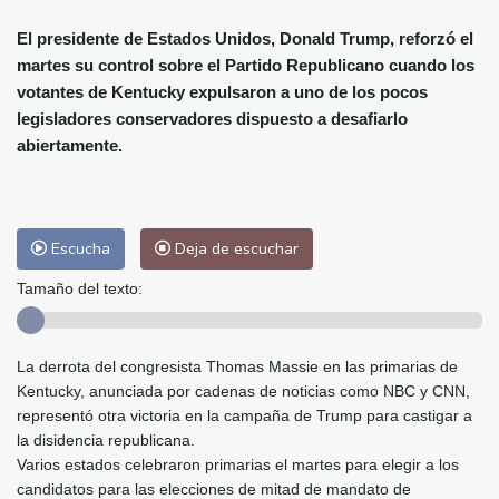
Alicante
33 °C
Córdoba
39 °C
Málaga
34 °C
Murcia
35 °C
El presidente de Estados Unidos, Donald Trump, reforzó el
martes su control sobre el Partido Republicano cuando los
Las Palmas de Gran Canaria
26 °C
votantes de Kentucky expulsaron a uno de los pocos
Ibiza
31 °C
Buenos Aires
12 °C
legisladores conservadores dispuesto a desafiarlo
Caracas
28 °C
Managua
28 °C
abiertamente.
San José
39 °C
Asunción
23 °C
Panama City
33 °C
Escucha
Deja de escuchar
Tamaño del texto:
La derrota del congresista Thomas Massie en las primarias de
Kentucky, anunciada por cadenas de noticias como NBC y CNN,
representó otra victoria en la campaña de Trump para castigar a
la disidencia republicana.
Varios estados celebraron primarias el martes para elegir a los
candidatos para las elecciones de mitad de mandato de