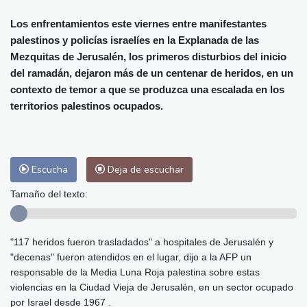
Alicante
28 °C
Córdoba
27 °C
Málaga
26 °C
Murcia
25 °C
Los enfrentamientos este viernes entre manifestantes
palestinos y policías israelíes en la Explanada de las
Las Palmas de Gran Canaria
26 °C
Mezquitas de Jerusalén, los primeros disturbios del inicio
Ibiza
28 °C
Buenos Aires
7 °C
del ramadán, dejaron más de un centenar de heridos, en un
Caracas
25 °C
Managua
24 °C
contexto de temor a que se produzca una escalada en los
San José
23 °C
Asunción
16 °C
territorios palestinos ocupados.
Panama City
26 °C
Escucha
Deja de escuchar
Tamaño del texto:
"117 heridos fueron trasladados" a hospitales de Jerusalén y
"decenas" fueron atendidos en el lugar, dijo a la AFP un
responsable de la Media Luna Roja palestina sobre estas
violencias en la Ciudad Vieja de Jerusalén, en un sector ocupado
por Israel desde 1967 .