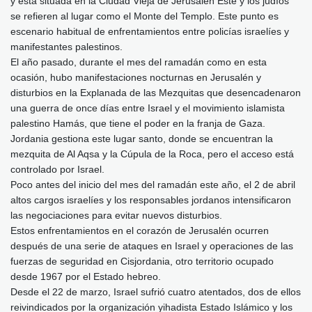
y está situada en la Ciudad Vieja de Jerusalén Este y los judíos
se refieren al lugar como el Monte del Templo. Este punto es
escenario habitual de enfrentamientos entre policías israelíes y
manifestantes palestinos.
El año pasado, durante el mes del ramadán como en esta
ocasión, hubo manifestaciones nocturnas en Jerusalén y
disturbios en la Explanada de las Mezquitas que desencadenaron
una guerra de once días entre Israel y el movimiento islamista
palestino Hamás, que tiene el poder en la franja de Gaza.
Jordania gestiona este lugar santo, donde se encuentran la
mezquita de Al Aqsa y la Cúpula de la Roca, pero el acceso está
controlado por Israel.
Poco antes del inicio del mes del ramadán este año, el 2 de abril
altos cargos israelíes y los responsables jordanos intensificaron
las negociaciones para evitar nuevos disturbios.
Estos enfrentamientos en el corazón de Jerusalén ocurren
después de una serie de ataques en Israel y operaciones de las
fuerzas de seguridad en Cisjordania, otro territorio ocupado
desde 1967 por el Estado hebreo.
Desde el 22 de marzo, Israel sufrió cuatro atentados, dos de ellos
reivindicados por la organización yihadista Estado Islámico y los