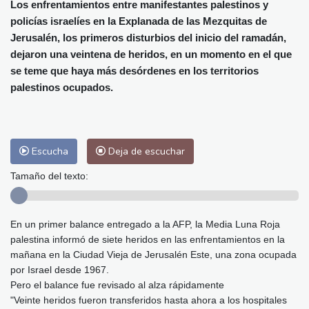
Alicante
30 °C
Córdoba
37 °C
Los enfrentamientos entre manifestantes palestinos y
policías israelíes en la Explanada de las Mezquitas de
Málaga
32 °C
Murcia
31 °C
Jerusalén, los primeros disturbios del inicio del ramadán,
Las Palmas de Gran Canaria
27 °C
dejaron una veintena de heridos, en un momento en el que
Ibiza
29 °C
Buenos Aires
13 °C
se teme que haya más desórdenes en los territorios
Caracas
28 °C
Managua
27 °C
palestinos ocupados.
San José
37 °C
Asunción
28 °C
Panama City
29 °C
Escucha
Deja de escuchar
Tamaño del texto:
En un primer balance entregado a la AFP, la Media Luna Roja
palestina informó de siete heridos en las enfrentamientos en la
mañana en la Ciudad Vieja de Jerusalén Este, una zona ocupada
por Israel desde 1967.
Pero el balance fue revisado al alza rápidamente
"Veinte heridos fueron transferidos hasta ahora a los hospitales