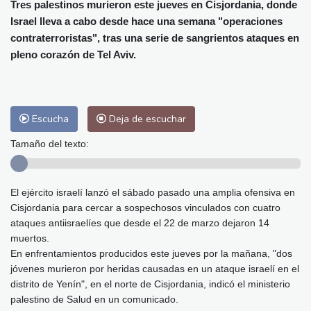
Alicante
28 °C
Córdoba
32 °C
Tres palestinos murieron este jueves en Cisjordania, donde
Israel lleva a cabo desde hace una semana "operaciones
Málaga
28 °C
Murcia
28 °C
contraterroristas", tras una serie de sangrientos ataques en
Las Palmas de Gran Canaria
27 °C
pleno corazón de Tel Aviv.
Ibiza
28 °C
Buenos Aires
13 °C
Caracas
28 °C
Managua
30 °C
San José
30 °C
Asunción
28 °C
Escucha
Deja de escuchar
Panama City
27 °C
Tamaño del texto:
El ejército israelí lanzó el sábado pasado una amplia ofensiva en
Cisjordania para cercar a sospechosos vinculados con cuatro
ataques antiisraelíes que desde el 22 de marzo dejaron 14
muertos.
En enfrentamientos producidos este jueves por la mañana, "dos
jóvenes murieron por heridas causadas en un ataque israelí en el
distrito de Yenín", en el norte de Cisjordania, indicó el ministerio
palestino de Salud en un comunicado.