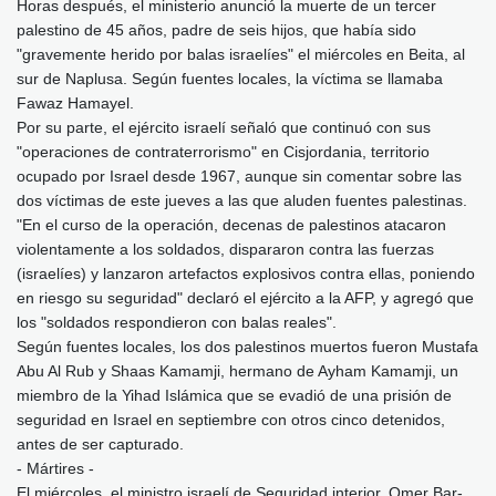
Horas después, el ministerio anunció la muerte de un tercer
palestino de 45 años, padre de seis hijos, que había sido
"gravemente herido por balas israelíes" el miércoles en Beita, al
sur de Naplusa. Según fuentes locales, la víctima se llamaba
Fawaz Hamayel.
Por su parte, el ejército israelí señaló que continuó con sus
"operaciones de contraterrorismo" en Cisjordania, territorio
ocupado por Israel desde 1967, aunque sin comentar sobre las
dos víctimas de este jueves a las que aluden fuentes palestinas.
"En el curso de la operación, decenas de palestinos atacaron
violentamente a los soldados, dispararon contra las fuerzas
(israelíes) y lanzaron artefactos explosivos contra ellas, poniendo
en riesgo su seguridad" declaró el ejército a la AFP, y agregó que
los "soldados respondieron con balas reales".
Según fuentes locales, los dos palestinos muertos fueron Mustafa
Abu Al Rub y Shaas Kamamji, hermano de Ayham Kamamji, un
miembro de la Yihad Islámica que se evadió de una prisión de
seguridad en Israel en septiembre con otros cinco detenidos,
antes de ser capturado.
- Mártires -
El miércoles, el ministro israelí de Seguridad interior, Omer Bar-