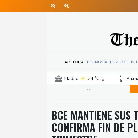
POLÍTICA
ECONOMÍA
DEPORTE
BO
Madrid
24 °C
Palma
Canary Islands
20 °C
--
Iquitos
24 °C
Arequ
Barcelona
26 °C
Bi
BCE MANTIENE SUS T
Havana
24 °C
Puer
CONFIRMA FIN DE P
Rio de Janeiro
27 °C
Punta Arena
27 °C