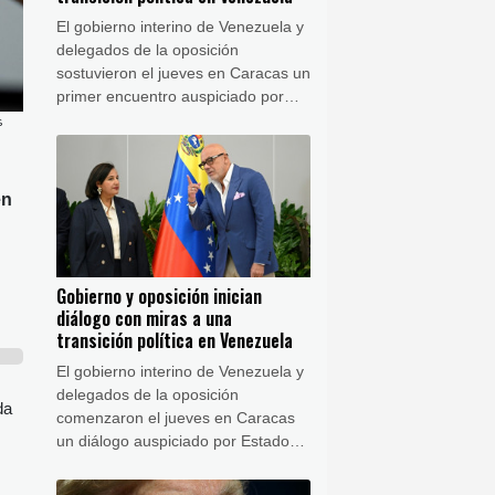
El gobierno interino de Venezuela y
delegados de la oposición
sostuvieron el jueves en Caracas un
primer encuentro auspiciado por
Estados Unidos con miras a una
s
transición política y un eventual
llamado a elecciones.
en
Gobierno y oposición inician
diálogo con miras a una
transición política en Venezuela
El gobierno interino de Venezuela y
delegados de la oposición
da
comenzaron el jueves en Caracas
un diálogo auspiciado por Estados
Unidos que podría conducir a una
transición política y a elecciones.