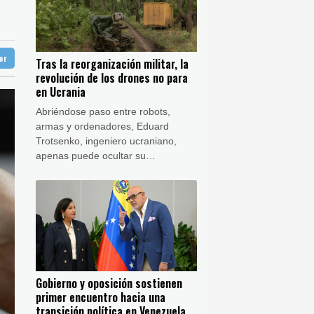
23 °C
aga
26 °C
de dólares
Buenos Aires
7 °C
e origen uruguayo
ter
Tras la reorganización militar, la
ón
17 °C
revolución de los drones no para
mandé
en Ucrania
Abriéndose paso entre robots,
armas y ordenadores, Eduard
Trotsenko, ingeniero ucraniano,
apenas puede ocultar su
entusiasmo en su casi distópico
taller y alaba uno tras otro sus
drones terrestres y sus prototipos
futuristas.
Gobierno y oposición sostienen
primer encuentro hacia una
transición política en Venezuela