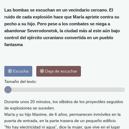
Alicante
29 °C
Córdoba
30 °C
Málaga
27 °C
Murcia
27 °C
Las bombas se escuchan en un vecindario cercano. El
ruido de cada explosión hace que María apriete contra su
Las Palmas de Gran Canaria
27 °C
pecho a su hijo. Pero pese a los combates se niega a
Ibiza
29 °C
Buenos Aires
10 °C
abandonar Severodonetsk, la ciudad más al este aún bajo
Caracas
28 °C
Managua
27 °C
control del ejército ucraniano convertida en un pueblo
San José
27 °C
Asunción
19 °C
fantasma
Panama City
32 °C
Escucha
Deja de escuchar
Tamaño del texto:
Durante unos 20 minutos, los silbidos de los proyectiles seguidos
de explosiones se suceden.
María y su hijo Maxime, de 6 años, permanecen inmóviles en la
puerta de entrada, en la parte trasera de un pequeño edificio.
"No hay electricidad ni agua", dice la mujer, que vive en el lugar