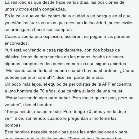
La realidad es que desde hace varios días, las posiciones de
unos y otros están congeladas.
En la calle que va del centro de la ciudad a un bosque en el que
ya están las fuerzas rusas que acechan la localidad, pocos civiles
se arriesgan a hacer sus compras.
Cuando suena una explosión, aceleran, se pegan a las paredes,
encorvados.
Yuri está volviendo a casa rápidamente, con dos bolsas de
plástico llenas de mercancías en las manos. Acaba de hacer
algunas compras en los pocos comercios que siguen abiertos.
"Me siento como todo el mundo cuando hay bombardeos. ¿Cómo
puedes sentirte normal?", dice, sin parar de andar.
Un poco más lejos, el equipo de periodistas de la AFP encuentra
a uno hombre de 70 años, que camina al lado de una mujer.
"Estoy buscando algo para beber. Esta mujer quiere pan, pero no
venden", dice el hombre.
"Tengo miedo, mucho miedo. Pero tengo 70 años y no lo dejo
ver", dice, sonriendo, cuando le preguntan si no teme las
bombas.
Este hombre necesita medicinas para las articulaciones y para
una pierna que le duele mucho. "Pero no hay. Tampoco hay