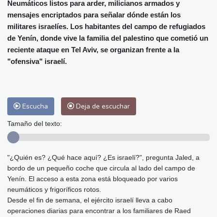
Alicante
31 °C
Córdoba
34 °C
Neumáticos listos para arder, milicianos armados y
mensajes encriptados para señalar dónde están los
Málaga
32 °C
Murcia
32 °C
militares israelíes. Los habitantes del campo de refugiados
Las Palmas de Gran Canaria
29 °C
de Yenín, donde vive la familia del palestino que cometió un
Ibiza
30 °C
Buenos Aires
4 °C
reciente ataque en Tel Aviv, se organizan frente a la
Caracas
22 °C
Managua
22 °C
"ofensiva" israelí.
San José
34 °C
Asunción
13 °C
Panama City
24 °C
Escucha
Deja de escuchar
Tamaño del texto:
"¿Quién es? ¿Qué hace aquí? ¿Es israelí?", pregunta Jaled, a
bordo de un pequeño coche que circula al lado del campo de
Yenín. El acceso a esta zona está bloqueado por varios
neumáticos y frigoríficos rotos.
Desde el fin de semana, el ejército israelí lleva a cabo
operaciones diarias para encontrar a los familiares de Raed