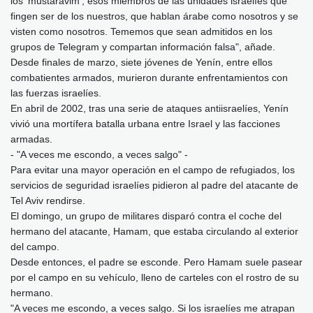
los 'mustaravim', esos miembros de las unidades israelíes que
fingen ser de los nuestros, que hablan árabe como nosotros y se
visten como nosotros. Tememos que sean admitidos en los
grupos de Telegram y compartan información falsa", añade.
Desde finales de marzo, siete jóvenes de Yenín, entre ellos
combatientes armados, murieron durante enfrentamientos con
las fuerzas israelíes.
En abril de 2002, tras una serie de ataques antiisraelíes, Yenín
vivió una mortífera batalla urbana entre Israel y las facciones
armadas.
- "A veces me escondo, a veces salgo" -
Para evitar una mayor operación en el campo de refugiados, los
servicios de seguridad israelíes pidieron al padre del atacante de
Tel Aviv rendirse.
El domingo, un grupo de militares disparó contra el coche del
hermano del atacante, Hamam, que estaba circulando al exterior
del campo.
Desde entonces, el padre se esconde. Pero Hamam suele pasear
por el campo en su vehículo, lleno de carteles con el rostro de su
hermano.
"A veces me escondo, a veces salgo. Si los israelíes me atrapan