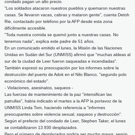
condado pagan un alto precio.
"Los soldados atacaron nuestros pueblos y quemaron nuestras
casas. Se llevaron vacas, cabras y mataron gente", cuenta Detoh
Rie, contactado por teléfono por la AFP desde esta zona
difícilmente accesible.
"Toda nuestra comida se quemó junto a nuestras casas. No
tenemos nada", explica este padre de 51 años.
En un comunicado emitido el lunes, la Misión de las Naciones
Unidas en Sudán del Sur (UNMISS) afirmó que "muchas aldeas al
sur de la ciudad de Leer fueron saqueadas e incendiadas".
También expresó su preocupación por los informes sobre la
destrucción del puerto de Adok en el Nilo Blanco, "segundo polo
económico del estado".
- Violaciones, asesinatos, saqueos -
Las fuerzas de mantenimiento de la paz "intensifican las
patrullas", había indicado el martes a la AFP la portavoz de la
UNMISS Linda Tom, haciendo referencia a "informes
preocupantes sobre violencia sexual, saqueos y destrucción".
Según el prefecto del condado de Leer, Stephen Taker, el lunes
se contabilizaron 13.930 desplazados.
Pero el número de desplazados podría ser mucho mayor, según