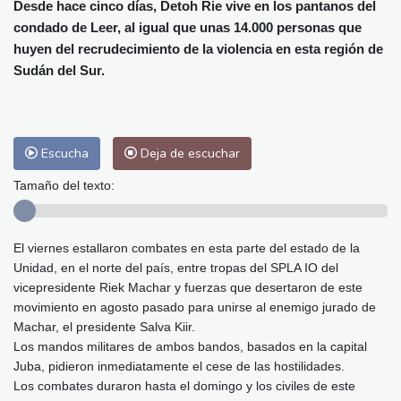
Alicante
31 °C
Córdoba
34 °C
Desde hace cinco días, Detoh Rie vive en los pantanos del
condado de Leer, al igual que unas 14.000 personas que
Málaga
32 °C
Murcia
32 °C
huyen del recrudecimiento de la violencia en esta región de
Las Palmas de Gran Canaria
29 °C
Sudán del Sur.
Ibiza
30 °C
Buenos Aires
4 °C
Caracas
22 °C
Managua
22 °C
San José
34 °C
Asunción
13 °C
Escucha
Deja de escuchar
Panama City
24 °C
Tamaño del texto:
El viernes estallaron combates en esta parte del estado de la
Unidad, en el norte del país, entre tropas del SPLA IO del
vicepresidente Riek Machar y fuerzas que desertaron de este
movimiento en agosto pasado para unirse al enemigo jurado de
Machar, el presidente Salva Kiir.
Los mandos militares de ambos bandos, basados en la capital
Juba, pidieron inmediatamente el cese de las hostilidades.
Los combates duraron hasta el domingo y los civiles de este