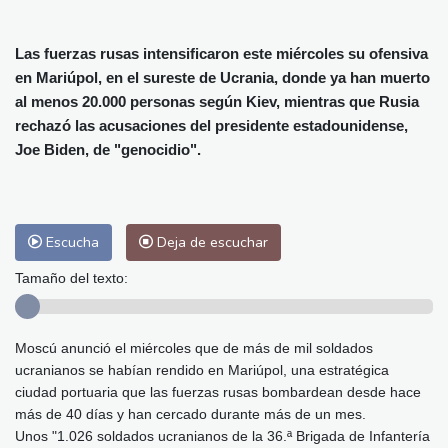
Alicante
30 °C
Córdoba
37 °C
Málaga
32 °C
Murcia
31 °C
Las fuerzas rusas intensificaron este miércoles su ofensiva
Las Palmas de Gran Canaria
27 °C
en Mariúpol, en el sureste de Ucrania, donde ya han muerto
Ibiza
29 °C
Buenos Aires
13 °C
al menos 20.000 personas según Kiev, mientras que Rusia
Caracas
28 °C
Managua
27 °C
rechazó las acusaciones del presidente estadounidense,
San José
37 °C
Asunción
28 °C
Joe Biden, de "genocidio".
Panama City
29 °C
Escucha
Deja de escuchar
Tamaño del texto:
Moscú anunció el miércoles que de más de mil soldados
ucranianos se habían rendido en Mariúpol, una estratégica
ciudad portuaria que las fuerzas rusas bombardean desde hace
más de 40 días y han cercado durante más de un mes.
Unos "1.026 soldados ucranianos de la 36.ª Brigada de Infantería