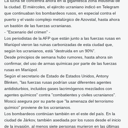
La lucha se concentra ahora en la gigantesca zona industrial de
la ciudad. El miércoles, el ejército ucraniano indicó en Telegram
que continuaban los bombardeos rusos, en especial contra el
puerto y el vasto complejo metalúrgico de Azovstal, hasta ahora
un bastión de las fuerzas ucranianas.
- "Escenario del crimen" -
Los periodistas de la AFP que están junto a las fuerzas rusas en
Mariúpol vieron las ruinas carbonizadas de esta ciudad que,
según los ucranianos, está "destruida en un 90%".
Desde principios de semana hubo rumores, hasta ahora sin
confirmar, del uso de armas químicas por parte de las fuerzas
rusas en Mariúpol.
Según el secretario de Estado de Estados Unidos, Antony
Blinken, "las fuerzas rusas podrían usar diferentes agentes
antidisturbios, incluidos gases lacrimógenos mezclados con
agentes químicos" contra "combatientes y civiles ucranianos".
Moscú asegura por su parte que "la amenaza del terrorismo
químico" proviene de los ucranianos.
Los bombardeos continúan también en el este del país. En la
ciudad de Járkov, también asediada por los rusos desde el inicio
de la invasión, al menos siete personas murieron en las últimas