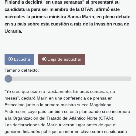
Alicante
32 °C
Córdoba
37 °C
Finlandia decidirá "en unas semanas" si presentará su
candidatura para ser miembro de la OTAN, afirmó este
Málaga
32 °C
Murcia
34 °C
miércoles la primera ministra Sanna Marin, en pleno debate
Las Palmas de Gran Canaria
29 °C
en su país sobre esta cuestión a raíz de la invasión rusa de
Ibiza
30 °C
Buenos Aires
6 °C
Ucrania.
Caracas
22 °C
Managua
22 °C
San José
38 °C
Asunción
13 °C
Panama City
24 °C
Escucha
Deja de escuchar
Tamaño del texto:
"Yo creo que ocurrirá rápidamente. En unas semanas, no
meses", declaró Marin en una conferencia de prensa en
Estocolmo junto a la primera ministra sueca Magdalena
Andersson, cuyo país también se está planteando si se incorpora
a la Organización del Tratado del Atlántico Norte (OTAN).
Las declaraciones de Marin tuvieron lugar antes de que el
gobierno finlandés publique un informe clave sobre su situación