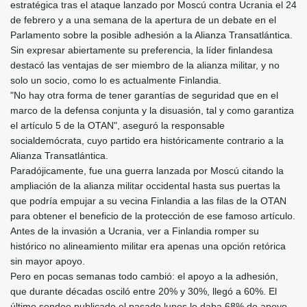
estratégica tras el ataque lanzado por Moscú contra Ucrania el 24
de febrero y a una semana de la apertura de un debate en el
Parlamento sobre la posible adhesión a la Alianza Transatlántica.
Sin expresar abiertamente su preferencia, la líder finlandesa
destacó las ventajas de ser miembro de la alianza militar, y no
solo un socio, como lo es actualmente Finlandia.
"No hay otra forma de tener garantías de seguridad que en el
marco de la defensa conjunta y la disuasión, tal y como garantiza
el artículo 5 de la OTAN", aseguró la responsable
socialdemócrata, cuyo partido era históricamente contrario a la
Alianza Transatlántica.
Paradójicamente, fue una guerra lanzada por Moscú citando la
ampliación de la alianza militar occidental hasta sus puertas la
que podría empujar a su vecina Finlandia a las filas de la OTAN
para obtener el beneficio de la protección de ese famoso artículo.
Antes de la invasión a Ucrania, ver a Finlandia romper su
histórico no alineamiento militar era apenas una opción retórica
sin mayor apoyo.
Pero en pocas semanas todo cambió: el apoyo a la adhesión,
que durante décadas osciló entre 20% y 30%, llegó a 60%. El
último sondeo publicado el pasado lunes le daba 68% de apoyo