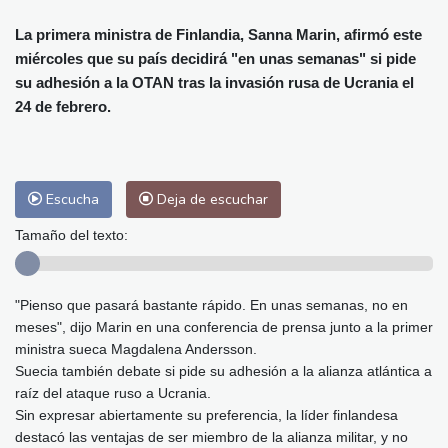
Alicante
32 °C
Córdoba
38 °C
Málaga
33 °C
Murcia
35 °C
La primera ministra de Finlandia, Sanna Marin, afirmó este
miércoles que su país decidirá "en unas semanas" si pide
Las Palmas de Gran Canaria
29 °C
su adhesión a la OTAN tras la invasión rusa de Ucrania el
Ibiza
31 °C
Buenos Aires
10 °C
24 de febrero.
Caracas
24 °C
Managua
24 °C
San José
40 °C
Asunción
14 °C
Panama City
29 °C
Escucha
Deja de escuchar
Tamaño del texto:
"Pienso que pasará bastante rápido. En unas semanas, no en
meses", dijo Marin en una conferencia de prensa junto a la primer
ministra sueca Magdalena Andersson.
Suecia también debate si pide su adhesión a la alianza atlántica a
raíz del ataque ruso a Ucrania.
Sin expresar abiertamente su preferencia, la líder finlandesa
destacó las ventajas de ser miembro de la alianza militar, y no