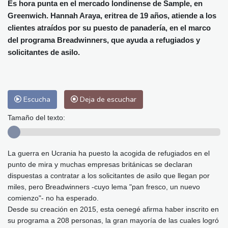
Alicante
30 °C
Córdoba
38 °C
Es hora punta en el mercado londinense de Sample, en
Greenwich. Hannah Araya, eritrea de 19 años, atiende a los
Málaga
32 °C
Murcia
32 °C
clientes atraídos por su puesto de panadería, en el marco
Las Palmas de Gran Canaria
28 °C
del programa Breadwinners, que ayuda a refugiados y
Ibiza
31 °C
Buenos Aires
13 °C
solicitantes de asilo.
Caracas
28 °C
Managua
29 °C
San José
38 °C
Asunción
19 °C
Panama City
31 °C
Escucha
Deja de escuchar
Tamaño del texto:
La guerra en Ucrania ha puesto la acogida de refugiados en el
punto de mira y muchas empresas británicas se declaran
dispuestas a contratar a los solicitantes de asilo que llegan por
miles, pero Breadwinners -cuyo lema "pan fresco, un nuevo
comienzo"- no ha esperado.
Desde su creación en 2015, esta oenegé afirma haber inscrito en
su programa a 208 personas, la gran mayoría de las cuales logró