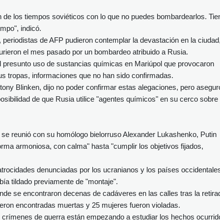
n de los tiempos soviéticos con lo que no puedes bombardearlos. Tie
iempo", indicó.
 periodistas de AFP pudieron contemplar la devastación en la ciudad
murieron el mes pasado por un bombardeo atribuido a Rusia.
el presunto uso de sustancias químicas en Mariúpol que provocaron
us tropas, informaciones que no han sido confirmadas.
ntony Blinken, dijo no poder confirmar estas alegaciones, pero asegur
posibilidad de que Rusia utilice "agentes químicos" en su cerco sobre
 se reunió con su homólogo bielorruso Alexander Lukashenko, Putin
forma armoniosa, con calma" hasta "cumplir los objetivos fijados,
s atrocidades denunciadas por los ucranianos y los países occidentale
bía tildado previamente de "montaje".
nde se encontraron decenas de cadáveres en las calles tras la retira
eron encontradas muertas y 25 mujeres fueron violadas.
 crímenes de guerra están empezando a estudiar los hechos ocurrid