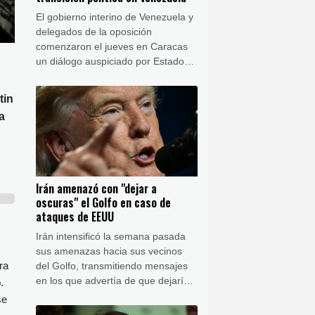
El gobierno interino de Venezuela y
delegados de la oposición
comenzaron el jueves en Caracas
un diálogo auspiciado por Estados
Unidos que podría conducir a una
transición política y a elecciones.
tin
a
Irán amenazó con "dejar a
oscuras" el Golfo en caso de
ataques de EEUU
Irán intensificó la semana pasada
sus amenazas hacia sus vecinos
ra
del Golfo, transmitiendo mensajes
en los que advertía de que dejaría
.
"a oscuras" toda la región si
se
Estados Unidos atacaba sus