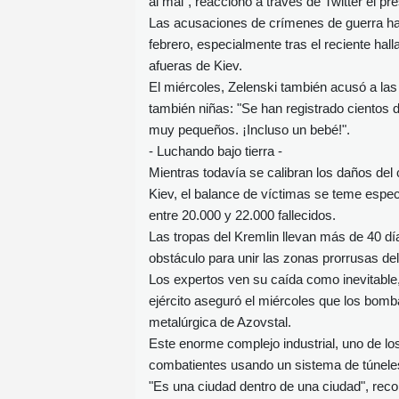
al mal", reaccionó a través de Twitter el pr
Las acusaciones de crímenes de guerra hacia
febrero, especialmente tras el reciente ha
afueras de Kiev.
El miércoles, Zelenski también acusó a las
también niñas: "Se han registrado cientos 
muy pequeños. ¡Incluso un bebé!".
- Luchando bajo tierra -
Mientras todavía se calibran los daños del
Kiev, el balance de víctimas se teme espec
entre 20.000 y 22.000 fallecidos.
Las tropas del Kremlin llevan más de 40 dí
obstáculo para unir las zonas prorrusas de
Los expertos ven su caída como inevitable
ejército aseguró el miércoles que los bomb
metalúrgica de Azovstal.
Este enorme complejo industrial, uno de lo
combatientes usando un sistema de túneles 
"Es una ciudad dentro de una ciudad", reco