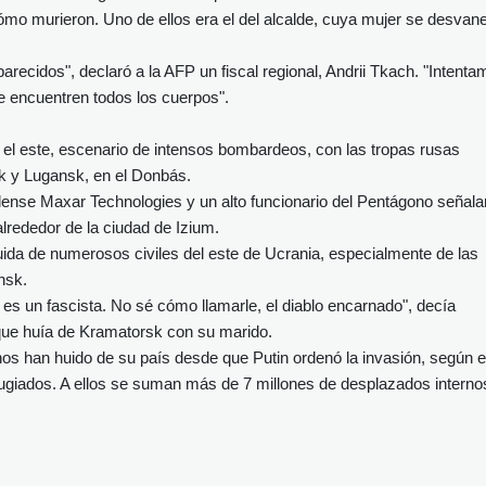
 murieron. Uno de ellos era el del alcalde, cuya mujer se desvan
recidos", declaró a la AFP un fiscal regional, Andrii Tkach. "Intent
se encuentren todos los cuerpos".
l este, escenario de intensos bombardeos, con las tropas rusas
k y Lugansk, en el Donbás.
dense Maxar Technologies y un alto funcionario del Pentágono señala
lrededor de la ciudad de Izium.
huida de numerosos civiles del este de Ucrania, especialmente de las
nsk.
es un fascista. No sé cómo llamarle, el diablo encarnado", decía
 que huía de Kramatorsk con su marido.
os han huido de su país desde que Putin ordenó la invasión, según e
giados. A ellos se suman más de 7 millones de desplazados interno