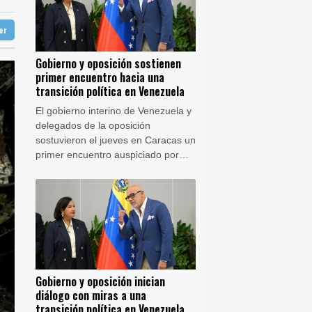
ba
28 °C
e origen uruguayo
ter
doba
26 °C
mandé
Ibiza
26 °C
Gobierno y oposición sostienen
 José
23 °C
primer encuentro hacia una
nezuela
transición política en Venezuela
El gobierno interino de Venezuela y
delegados de la oposición
sostuvieron el jueves en Caracas un
primer encuentro auspiciado por
Estados Unidos con miras a una
transición política y un eventual
llamado a elecciones.
Gobierno y oposición inician
diálogo con miras a una
transición política en Venezuela