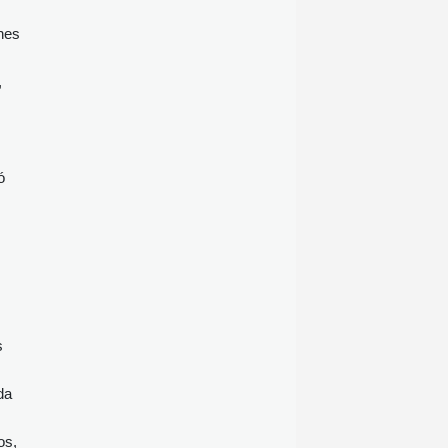
nes
,
ó
s
da
os,