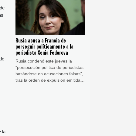
centrales eléctricas, según
 de
informaron dos funcionarios a la
as
AFP.
s
Rusia acusa a Francia de
perseguir políticamente a la
periodista Xenia Fedorova
 de
Rusia condenó este jueves la
"persecución política de periodistas
basándose en acusaciones falsas",
tras la orden de expulsión emitida
por Francia contra la prorrusa Xenia
Fedorova.
 la