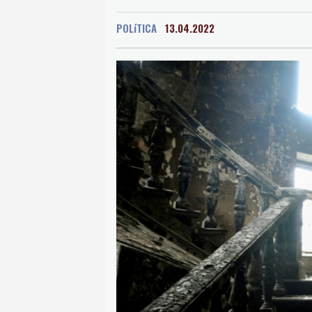
San Salvador
19 °C
POLíTICA
13.04.2022
Grenada
24 °C
Mex
Málaga
25 °C
Murc
Buenos Aires
9 °C
Asunción
19 °C
Pan