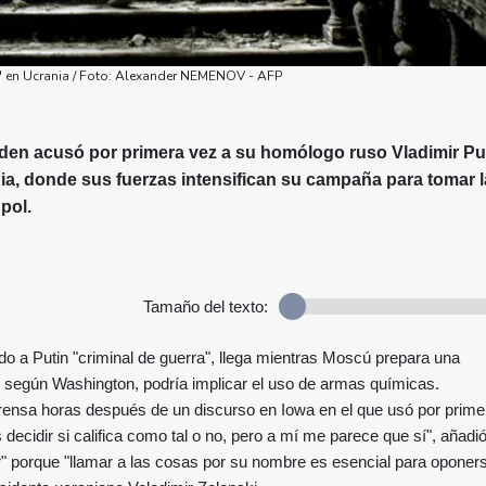
o" en Ucrania / Foto: Alexander NEMENOV - AFP
den acusó por primera vez a su homólogo ruso Vladimir Pu
ia, donde sus fuerzas intensifican su campaña para tomar l
pol.
Tamaño del texto:
o a Putin "criminal de guerra", llega mientras Moscú prepara una
, según Washington, podría implicar el uso de armas químicas.
a prensa horas después de un discurso en Iowa en el que usó por prime
ecidir si califica como tal o no, pero a mí me parece que sí", añadió
r" porque "llamar a las cosas por su nombre es esencial para oponer