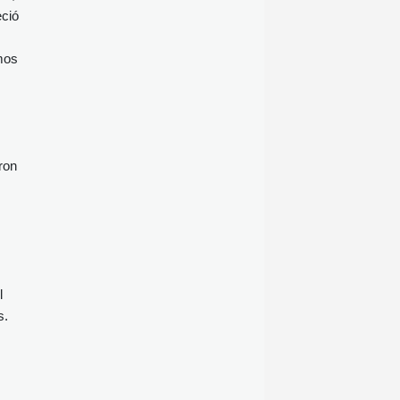
eció
amos
ron
l
s.