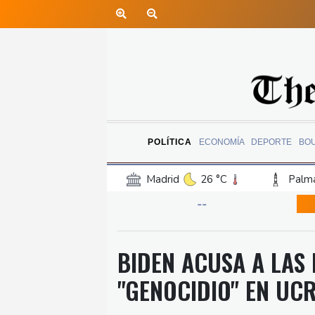
POLÍTICA
ECONOMÍA
DEPORTE
BO
Madrid
26 °C
Palma
Canary Islands
20 °C
--
Iquitos
26 °C
Arequ
Barcelona
26 °C
Bi
BIDEN ACUSA A LAS 
Havana
26 °C
Puer
"GENOCIDIO" EN UC
Manaus
28 °C
Rio 
Bueno Aires
26 °C