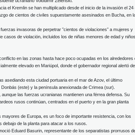
esidente ucraniano Volodimir Zelenski.
 el Kremlin se han multiplicado desde el inicio de la invasión el 24
llazgo de cientos de civiles supuestamente asesinados en Bucha, en l
 fuerzas invasoras de perpetrar "cientos de violaciones" a mujeres y
de casos de violación, incluidos los de niñas menores de edad y niño
 conflicto en las zonas hasta hace poco ocupadas en los alrededores
ialmente elevado en Mariúpol, donde el gobernador regional alertó de
as asediando esta ciudad portuaria en el mar de Azov, el último
l Donbás (este) y la península anexionada de Crimea (sur).
, aunque las fuerzas ucranianas mantienen una férrea defensa. Su
ardeos rusos continúan, centrados en el puerto y en la gran planta
s mayores de Europa, es un foco de importante resistencia, con los
debajo de la planta para atacar a los rusos.
noció Eduard Basurin, representante de los separatistas prorrusos de