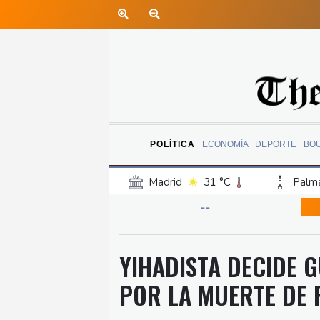
POLÍTICA
ECONOMÍA
DEPORTE
BO
Madrid
31 °C
Palma
Canary Islands
21 °C
--
Iquitos
21 °C
Arequ
Barcelona
31 °C
Bi
YIHADISTA DECIDE G
Havana
24 °C
Puer
POR LA MUERTE DE 
Rio de Janeiro
22 °C
Punta Arena
26 °C