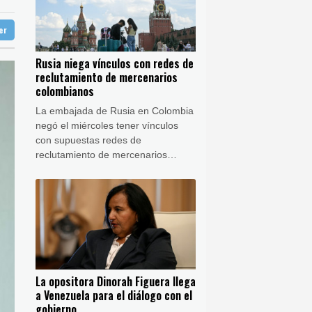
31 °C
ter
aga
29 °C
on el gobierno
Buenos Aires
14 °C
ump y un avión comercial
Rusia niega vínculos con redes de
ón
21 °C
reclutamiento de mercenarios
cerca de los hogares
colombianos
La embajada de Rusia en Colombia
negó el miércoles tener vínculos
con supuestas redes de
reclutamiento de mercenarios
colombianos, célebres por participar
en conflictos armados del mundo.
La opositora Dinorah Figuera llega
a Venezuela para el diálogo con el
gobierno