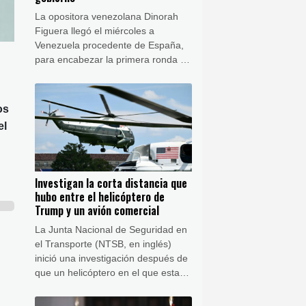
La opositora venezolana Dinorah
Figuera llegó el miércoles a
Venezuela procedente de España,
para encabezar la primera ronda de
negociaciones con el gobierno
interino para alcanzar una
transición política, en un proceso
os
respaldado por Estados Unidos.
el
Investigan la corta distancia que
hubo entre el helicóptero de
Trump y un avión comercial
La Junta Nacional de Seguridad en
el Transporte (NTSB, en inglés)
inició una investigación después de
que un helicóptero en el que estaba
el presidente Donald Trump y un
avión comercial se acercaran más