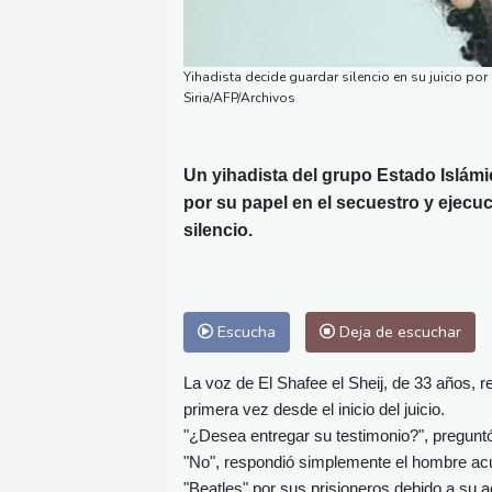
Yihadista decide guardar silencio en su juicio po
Siria/AFP/Archivos
Un yihadista del grupo Estado Islám
por su papel en el secuestro y ejecu
silencio.
Escucha
Deja de escuchar
La voz de El Shafee el Sheij, de 33 años, r
primera vez desde el inicio del juicio.
"¿Desea entregar su testimonio?", preguntó e
"No", respondió simplemente el hombre acu
"Beatles" por sus prisioneros debido a su a