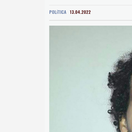
Oaxaca
14 °C
Jama
POLíTICA
13.04.2022
Mexico City
16 °C
Murcia
31 °C
Las P
Caracas
18 °C
Man
Panama City
24 °C