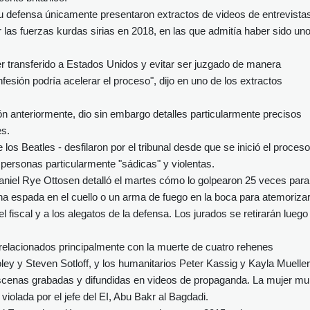
u defensa únicamente presentaron extractos de videos de entrevista
r las fuerzas kurdas sirias en 2018, en las que admitía haber sido un
 transferido a Estados Unidos y evitar ser juzgado de manera
fesión podría acelerar el proceso", dijo en uno de los extractos
ón anteriormente, dio sin embargo detalles particularmente precisos
es.
los Beatles - desfilaron por el tribunal desde que se inició el proceso
a personas particularmente "sádicas" y violentas.
aniel Rye Ottosen detalló el martes cómo lo golpearon 25 veces para
una espada en el cuello o un arma de fuego en la boca para atemorizar
el fiscal y a los alegatos de la defensa. Los jurados se retirarán luego
elacionados principalmente con la muerte de cuatro rehenes
ey y Steven Sotloff, y los humanitarios Peter Kassig y Kayla Mueller
scenas grabadas y difundidas en videos de propaganda. La mujer mu
violada por el jefe del EI, Abu Bakr al Bagdadi.