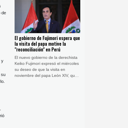
de lo debido en el aire el martes.
s
o de
El gobierno de Fujimori espera que
la visita del papa motive la
"reconciliación" en Perú
El nuevo gobierno de la derechista
 y
Keiko Fujimori expresó el miércoles
su deseo de que la visita en
 su
noviembre del papa León XIV, que
lo.
tiene nacionalidad peruana,
contribuya a la "reconciliación" de
Perú, dividido por una década de
crisis política.
.
rió