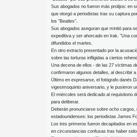
Sus abogados no fueron más prolijos: en s
que otorgó a periodistas tras su captura po
los "Beatles".
Sus abogados aseguran que mintió para ser
expeditiva y ser ahorcado en Irak. "Una con
difundidos el martes.
En otro extracto presentado por la acusaci
sobre las torturas infligidas a ciertos rehen
Una decena de ellos - de las 27 víctimas de 
confirmaron algunos detalles, al describir 
Último en expresarse, el fotógrafo danés D
vigesimoquinto aniversario, y le pusieron 
El miércoles será dedicado al requisitorio d
para deliberar.
Deberán pronunciarse sobre ocho cargos, r
estadounidenses: los periodistas James Fol
Los tres primeros fueron decapitados en e
en circunstancias confusas tras haber sido 