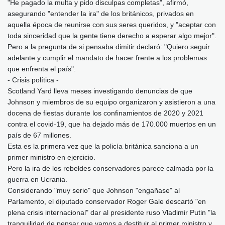
"He pagado la multa y pido disculpas completas", afirmó,
asegurando "entender la ira" de los británicos, privados en
aquella época de reunirse con sus seres queridos, y "aceptar con
toda sinceridad que la gente tiene derecho a esperar algo mejor".
Pero a la pregunta de si pensaba dimitir declaró: "Quiero seguir
adelante y cumplir el mandato de hacer frente a los problemas
que enfrenta el país".
- Crisis política -
Scotland Yard lleva meses investigando denuncias de que
Johnson y miembros de su equipo organizaron y asistieron a una
docena de fiestas durante los confinamientos de 2020 y 2021
contra el covid-19, que ha dejado más de 170.000 muertos en un
país de 67 millones.
Esta es la primera vez que la policía británica sanciona a un
primer ministro en ejercicio.
Pero la ira de los rebeldes conservadores parece calmada por la
guerra en Ucrania.
Considerando "muy serio" que Johnson "engañase" al
Parlamento, el diputado conservador Roger Gale descartó "en
plena crisis internacional" dar al presidente ruso Vladimir Putin "la
tranquilidad de pensar que vamos a destituir al primer ministro y