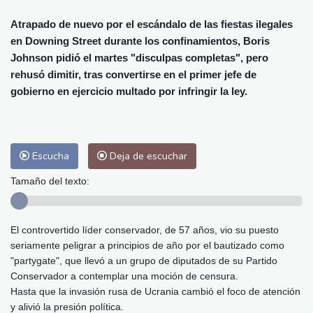
Alicante
32 °C
Córdoba
37 °C
Málaga
32 °C
Murcia
34 °C
Atrapado de nuevo por el escándalo de las fiestas ilegales
en Downing Street durante los confinamientos, Boris
Las Palmas de Gran Canaria
29 °C
Johnson pidió el martes "disculpas completas", pero
Ibiza
30 °C
Buenos Aires
6 °C
rehusó dimitir, tras convertirse en el primer jefe de
Caracas
22 °C
Managua
22 °C
gobierno en ejercicio multado por infringir la ley.
San José
38 °C
Asunción
13 °C
Panama City
24 °C
Escucha
Deja de escuchar
Tamaño del texto:
El controvertido líder conservador, de 57 años, vio su puesto
seriamente peligrar a principios de año por el bautizado como
"partygate", que llevó a un grupo de diputados de su Partido
Conservador a contemplar una moción de censura.
Hasta que la invasión rusa de Ucrania cambió el foco de atención
y alivió la presión política.