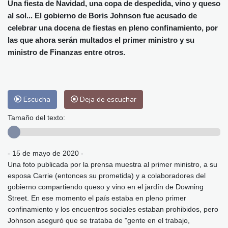
Alicante
33 °C
Córdoba
37 °C
Una fiesta de Navidad, una copa de despedida, vino y queso
al sol... El gobierno de Boris Johnson fue acusado de
Málaga
32 °C
Murcia
34 °C
celebrar una docena de fiestas en pleno confinamiento, por
Las Palmas de Gran Canaria
26 °C
las que ahora serán multados el primer ministro y su
Ibiza
32 °C
Buenos Aires
8 °C
ministro de Finanzas entre otros.
Caracas
24 °C
Managua
23 °C
San José
37 °C
Asunción
14 °C
Panama City
26 °C
Escucha
Deja de escuchar
Tamaño del texto:
- 15 de mayo de 2020 -
Una foto publicada por la prensa muestra al primer ministro, a su
esposa Carrie (entonces su prometida) y a colaboradores del
gobierno compartiendo queso y vino en el jardín de Downing
Street. En ese momento el país estaba en pleno primer
confinamiento y los encuentros sociales estaban prohibidos, pero
Johnson aseguró que se trataba de "gente en el trabajo,