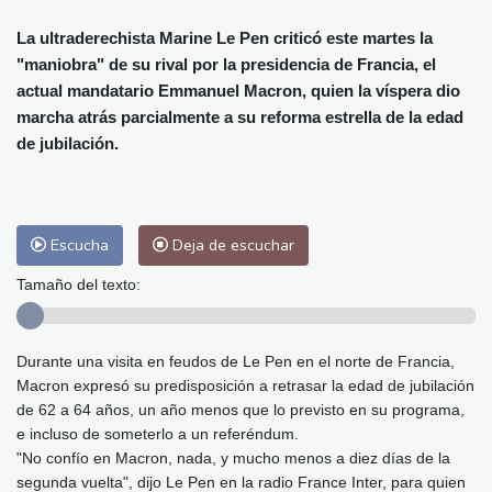
Alicante
32 °C
Córdoba
38 °C
Málaga
33 °C
Murcia
35 °C
La ultraderechista Marine Le Pen criticó este martes la
"maniobra" de su rival por la presidencia de Francia, el
Las Palmas de Gran Canaria
29 °C
actual mandatario Emmanuel Macron, quien la víspera dio
Ibiza
31 °C
Buenos Aires
10 °C
marcha atrás parcialmente a su reforma estrella de la edad
Caracas
24 °C
Managua
24 °C
de jubilación.
San José
40 °C
Asunción
14 °C
Panama City
29 °C
Escucha
Deja de escuchar
Tamaño del texto:
Durante una visita en feudos de Le Pen en el norte de Francia,
Macron expresó su predisposición a retrasar la edad de jubilación
de 62 a 64 años, un año menos que lo previsto en su programa,
e incluso de someterlo a un referéndum.
"No confío en Macron, nada, y mucho menos a diez días de la
segunda vuelta", dijo Le Pen en la radio France Inter, para quien