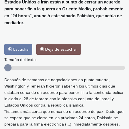
Alicante
31 °C
Córdoba
29 °C
Estados Unidos e Irán están a punto de cerrar un acuerdo
para poner fin a la guerra en Oriente Medio, probablemente
Málaga
29 °C
Murcia
30 °C
en "24 horas", anunció este sábado Pakistán, que actúa de
Las Palmas de Gran Canaria
24 °C
mediador.
Ibiza
31 °C
Buenos Aires
5 °C
Caracas
22 °C
Managua
22 °C
San José
28 °C
Asunción
13 °C
Escucha
Deja de escuchar
Panama City
25 °C
Tamaño del texto:
Después de semanas de negociaciones en punto muerto,
Washington y Teherán hicieron saber en los últimos días que
estaban cerca de un acuerdo para poner fin a la contienda bélica
iniciada el 28 de febrero con la ofensiva conjunta de Israel y
Estados Unidos contra la república islámica.
"Estamos más cerca que nunca de un acuerdo de paz. Dado que
se espera que se cierre en las próximas 24 horas, Pakistán se
prepara para la firma electrónica (...) inmediatamente después,