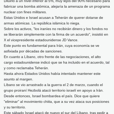
Diluirlo a un nivel inferior al 5%, muy lejos del 90% necesario para
fabricar una bomba atómica, alejaría la amenaza de un programa
nuclear con fines militares.
Estas Unidos e Israel acusan a Teherán de querer dotarse de
armas atómicas. La república islámica lo niega.
Sobre los activos, "los iraníes no recibirán dinero y los fondos no
se liberarán simplemente con la firma de un acuerdo", insistió en
X el vicepresidente estadounidense JD Vance.
Este punto es fundamental para Irán, cuya economía se ve
asfixiada por décadas de sanciones.
En cuanto a Líbano, otro frente de las negociaciones, el alto
cargo estadounidense indicó que se ha incluido en el acuerdo, tal
y como reclamaba Teherán.
Hasta ahora Estados Unidos había intentado mantener este
asunto al margen.
Líbano se vio arrastrado a la guerra el 2 de marzo, cuando el
grupo proiraní Hezbolá atacó territorio israelí en apoyo a Irán.
Desde entonces, Israel bombardea el país. Dice que quiere
"eliminar" al movimiento chiita, que a su vez ataca sus posiciones
y su territorio.
Este sábado Israel atacó de nuevo el sur del Líbano, tras pedir a