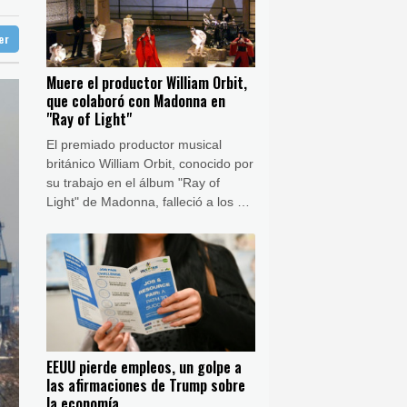
ba
31 °C
medio de la tensión con Irán
ter
doba
39 °C
sputa por asilo
Ibiza
31 °C
re la economía
Muere el productor William Orbit,
n José
41 °C
que colaboró con Madonna en
les en la frontera
"Ray of Light"
El premiado productor musical
británico William Orbit, conocido por
su trabajo en el álbum "Ray of
Light" de Madonna, falleció a los 69
años, afirmó su entorno el viernes
en redes sociales.
EEUU pierde empleos, un golpe a
las afirmaciones de Trump sobre
la economía