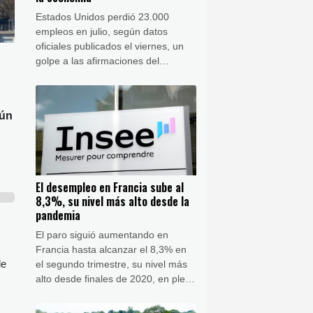
Estados Unidos perdió 23.000
empleos en julio, según datos
oficiales publicados el viernes, un
golpe a las afirmaciones del
presidente Donald Trump que
asegura liderar una recuperación
económica, justo cuando su Partido
gún
Republicano se prepara para unas
cruciales elecciones de mitad de
mandato.
El desempleo en Francia sube al
8,3%, su nivel más alto desde la
pandemia
El paro siguió aumentando en
Francia hasta alcanzar el 8,3% en
de
el segundo trimestre, su nivel más
alto desde finales de 2020, en plena
pandemia de covid.