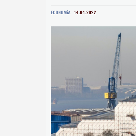
San Salvador
33 °C
ECONOMíA
14.04.2022
Grenada
36 °C
Mex
Málaga
33 °C
Murc
Buenos Aires
12 °C
Asunción
17 °C
Pan