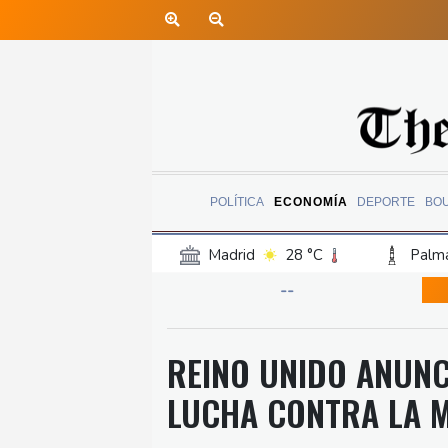
POLÍTICA
ECONOMÍA
DEPORTE
BO
Madrid
28 °C
Palma
Canary Islands
21 °C
--
Iquitos
22 °C
Arequ
Barcelona
30 °C
Bi
REINO UNIDO ANUNC
Havana
24 °C
Puer
LUCHA CONTRA LA 
Rio de Janeiro
25 °C
Punta Arena
27 °C