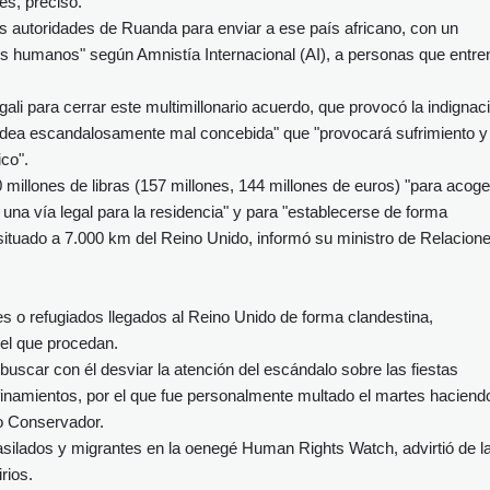
es, precisó.
s autoridades de Ruanda para enviar a ese país africano, con un
s humanos" según Amnistía Internacional (AI), a personas que entre
 Kigali para cerrar este multimillonario acuerdo, que provocó la indignac
idea escandalosamente mal concebida" que "provocará sufrimiento y
co".
illones de libras (157 millones, 144 millones de euros) "para acoge
una vía legal para la residencia" y para "establecerse de forma
situado a 7.000 km del Reino Unido, informó su ministro de Relacion
es o refugiados llegados al Reino Unido de forma clandestina,
del que procedan.
buscar con él desviar la atención del escándalo sobre las fiestas
finamientos, por el que fue personalmente multado el martes haciend
do Conservador.
silados y migrantes en la oenegé Human Rights Watch, advirtió de l
rios.