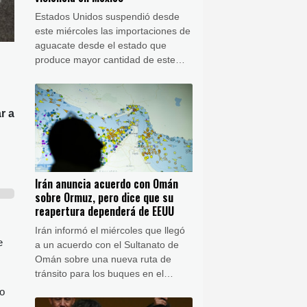
Estados Unidos suspendió desde
este miércoles las importaciones de
aguacate desde el estado que
produce mayor cantidad de este
fruto en México, debido a una alerta
por violencia.
r a
Irán anuncia acuerdo con Omán
sobre Ormuz, pero dice que su
reapertura dependerá de EEUU
Irán informó el miércoles que llegó
e
a un acuerdo con el Sultanato de
Omán sobre una nueva ruta de
tránsito para los buques en el
estrecho de Ormuz, del que ambos
vo
son ribereños y que se encuentra