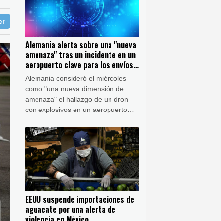
27 °C
lencia en México
ter
aga
30 °C
Buenos Aires
14 °C
p en California
Alemania alerta sobre una "nueva
ón
22 °C
amenaza" tras un incidente en un
a
aeropuerto clave para los envíos
a Ucrania
Alemania consideró el miércoles
como "una nueva dimensión de
amenaza" el hallazgo de un dron
con explosivos en un aeropuerto
estratégico para la OTAN y los
envíos a Ucrania, país al que Berlín
brinda un firme respaldo desde el
inicio de la invasión rusa.
EEUU suspende importaciones de
aguacate por una alerta de
violencia en México