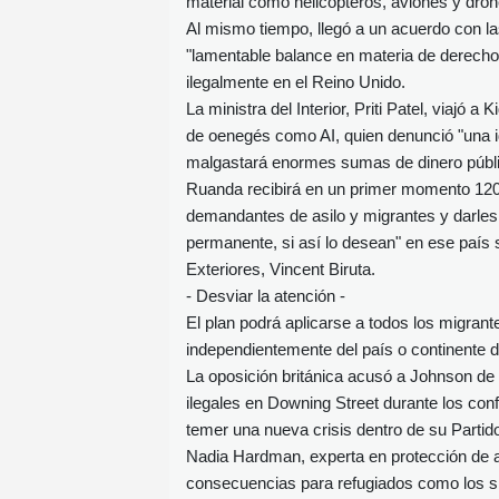
material como helicópteros, aviones y dron
Al mismo tiempo, llegó a un acuerdo con la
"lamentable balance en materia de derecho
ilegalmente en el Reino Unido.
La ministra del Interior, Priti Patel, viajó a
de oenegés como AI, quien denunció "una 
malgastará enormes sumas de dinero públi
Ruanda recibirá en un primer momento 120 m
demandantes de asilo y migrantes y darles 
permanente, si así lo desean" en ese país 
Exteriores, Vincent Biruta.
- Desviar la atención -
El plan podrá aplicarse a todos los migrant
independientemente del país o continente 
La oposición británica acusó a Johnson de 
ilegales en Downing Street durante los con
temer una nueva crisis dentro de su Parti
Nadia Hardman, experta en protección de a
consecuencias para refugiados como los si