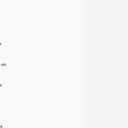
r
6 en
a
es