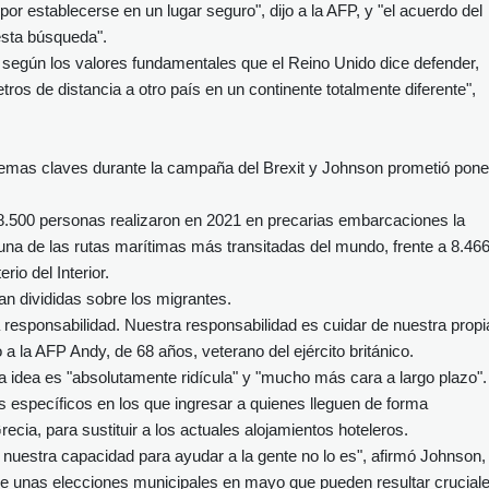
or establecerse en un lugar seguro", dijo a la AFP, y "el acuerdo del
sta búsqueda".
 según los valores fundamentales que el Reino Unido dice defender,
tros de distancia a otro país en un continente totalmente diferente",
s temas claves durante la campaña del Brexit y Johnson prometió pone
8.500 personas realizaron en 2021 en precarias embarcaciones la
 una de las rutas marítimas más transitadas del mundo, frente a 8.46
rio del Interior.
an divididas sobre los migrantes.
responsabilidad. Nuestra responsabilidad es cuidar de nuestra propi
a la AFP Andy, de 68 años, veterano del ejército británico.
la idea es "absolutamente ridícula" y "mucho más cara a largo plazo".
s específicos en los que ingresar a quienes lleguen de forma
recia, para sustituir a los actuales alojamientos hoteleros.
 nuestra capacidad para ayudar a la gente no lo es", afirmó Johnson,
e unas elecciones municipales en mayo que pueden resultar crucial