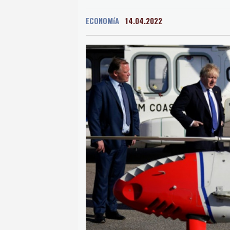
Oaxaca
15 °C
Jama
ECONOMíA
14.04.2022
Mexico City
17 °C
Murcia
28 °C
Las P
Caracas
25 °C
Man
Panama City
24 °C