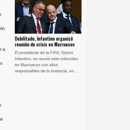
en el centro de las tensiones con
Estados Unidos.
n
ión
Debilitado, Infantino organizó
reunión de crisis en Marruecos
r a
El presidente de la FIFA, Gianni
Infantino, se reunió este miércoles
es
en Marruecos con altos
responsables de la instancia, en
medio de las críticas por su
abortado proyecto de abrir la
institución a la inversión privada.
o
as