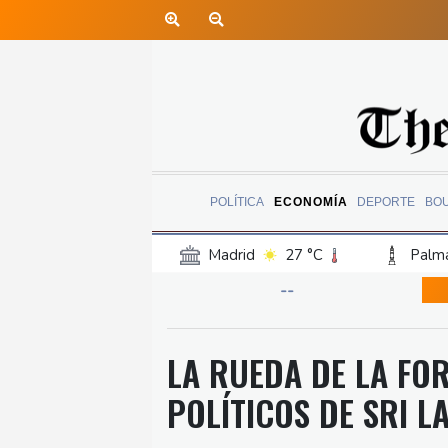
POLÍTICA
ECONOMÍA
DEPORTE
BO
Madrid
27 °C
Palma
Canary Islands
23 °C
--
Iquitos
23 °C
Arequ
Barcelona
29 °C
Bi
LA RUEDA DE LA FO
Havana
23 °C
Puer
POLÍTICOS DE SRI L
Rio de Janeiro
23 °C
Punta Arena
26 °C