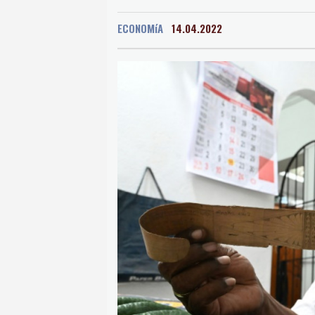
Oaxaca
17 °C
Jama
ECONOMíA
14.04.2022
Mexico City
15 °C
Murcia
29 °C
Las P
Caracas
26 °C
Man
Panama City
24 °C