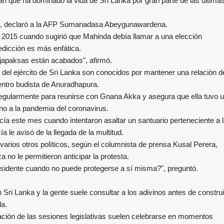
lan que ha dominado la vida de Sri Lanka por gran parte de las última
ksa", declaró a la AFP Sumanadasa Abeygunawardena.
en 2015 cuando sugirió que Mahinda debía llamar a una elección
redicción es más enfática.
japaksas están acabados", afirmó.
 del ejército de Sri Lanka son conocidos por mantener una relación d
centro budista de Anuradhapura.
 regularmente para reunirse con Gnana Akka y asegura que ella tuvo 
rno a la pandemia del coronavirus.
cía este mes cuando intentaron asaltar un santuario perteneciente a 
a le avisó de la llegada de la multitud.
varios otros políticos, según el columnista de prensa Kusal Perera,
 no le permitieron anticipar la protesta.
idente cuando no puede protegerse a sí misma?", preguntó.
Sri Lanka y la gente suele consultar a los adivinos antes de construi
da.
uración de las sesiones legislativas suelen celebrarse en momentos