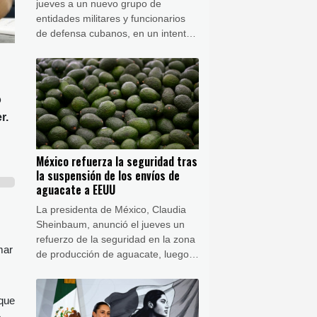
jueves a un nuevo grupo de
entidades militares y funcionarios
de defensa cubanos, en un intento
por crear fisuras en el gobierno de
La Habana y presionar para que
realice reformas democráticas.
o
r.
México refuerza la seguridad tras
la suspensión de los envíos de
aguacate a EEUU
La presidenta de México, Claudia
Sheinbaum, anunció el jueves un
refuerzo de la seguridad en la zona
mar
de producción de aguacate, luego
de que Estados Unidos suspendiera
las importaciones de este fruto por
una alerta de violencia.
 que