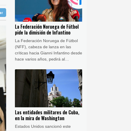
28 °C
ter
aga
29 °C
lor
Buenos Aires
5 °C
o
La Federación Noruega de Fútbol
ón
15 °C
pide la dimisión de Infantino
crisis
La Federación Noruega de Fútbol
(NFF), cabeza de lanza en las
críticas hacia Gianni Infantino desde
hace varios años, pedirá al
presidente de la FIFA que dimita,
anunció su presidenta Lise
Klaveness el viernes.
Las entidades militares de Cuba,
en la mira de Washington
Estados Unidos sancionó este