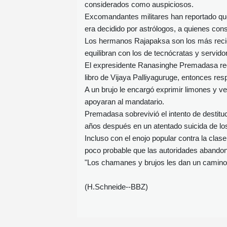
considerados como auspiciosos.
Excomandantes militares han reportado que 
era decidido por astrólogos, a quienes con
Los hermanos Rajapaksa son los más recien
equilibran con los de tecnócratas y servido
El expresidente Ranasinghe Premadasa recu
libro de Vijaya Palliyaguruge, entonces re
A un brujo le encargó exprimir limones y ve
apoyaran al mandatario.
Premadasa sobrevivió el intento de destitu
años después en un atentado suicida de los
Incluso con el enojo popular contra la cla
poco probable que las autoridades abandone
"Los chamanes y brujos les dan un camino d
(H.Schneide--BBZ)