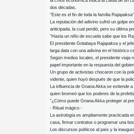
la crisis económica indica la caída de un c
dos décadas.
"Este es el fin de toda la familia Rajapa
La reputación del adivino sufrió un golpe 
anticipada, la cual perdió, pero su última p
"Hasta un niño de escuela sabe que los Ra
El presidente Gotabaya Rajapaksa y el jefe
larga data con una adivina en el histórico 
Según medios locales, el presidente viaja
papel importante en la respuesta del gobie
Un grupo de activistas chocaron con la poli
vidente, quien huyó después de que la policí
La influencia de Gnana Akka se extiende a 
quien bromeó que los poderes de la profetiza
"¿Cómo puede Gnana Akka proteger al pres
- Ritual mágico -
La astrología es ampliamente practicada en 
casa, firmar contratos o programar una bo
Los discursos políticos al país y la inaug