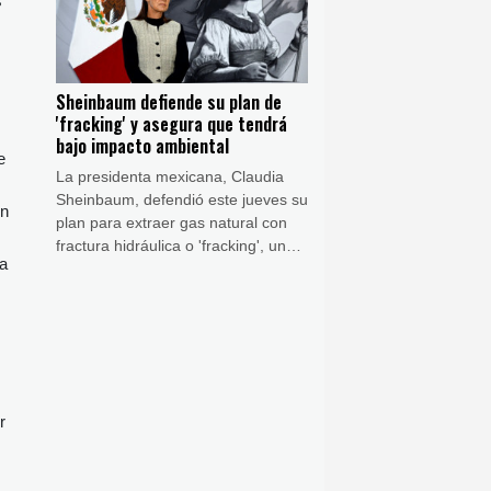
s
Sheinbaum defiende su plan de
'fracking' y asegura que tendrá
bajo impacto ambiental
e
La presidenta mexicana, Claudia
Sheinbaum, defendió este jueves su
un
plan para extraer gas natural con
fractura hidráulica o 'fracking', una
la
técnica a la que alguna vez se
opuso, al señalar que tendrá bajo
impacto ambiental.
r