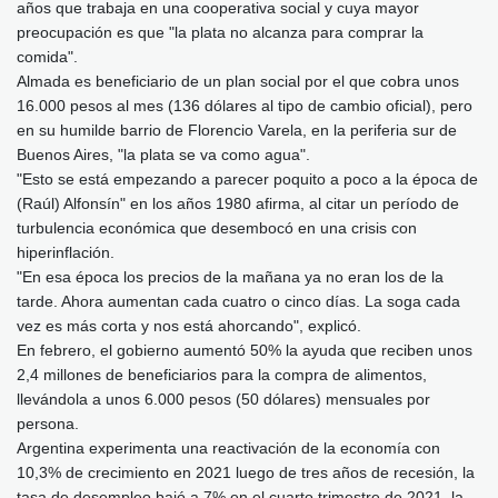
años que trabaja en una cooperativa social y cuya mayor
preocupación es que "la plata no alcanza para comprar la
comida".
Almada es beneficiario de un plan social por el que cobra unos
16.000 pesos al mes (136 dólares al tipo de cambio oficial), pero
en su humilde barrio de Florencio Varela, en la periferia sur de
Buenos Aires, "la plata se va como agua".
"Esto se está empezando a parecer poquito a poco a la época de
(Raúl) Alfonsín" en los años 1980 afirma, al citar un período de
turbulencia económica que desembocó en una crisis con
hiperinflación.
"En esa época los precios de la mañana ya no eran los de la
tarde. Ahora aumentan cada cuatro o cinco días. La soga cada
vez es más corta y nos está ahorcando", explicó.
En febrero, el gobierno aumentó 50% la ayuda que reciben unos
2,4 millones de beneficiarios para la compra de alimentos,
llevándola a unos 6.000 pesos (50 dólares) mensuales por
persona.
Argentina experimenta una reactivación de la economía con
10,3% de crecimiento en 2021 luego de tres años de recesión, la
tasa de desempleo bajó a 7% en el cuarto trimestre de 2021, la