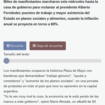
Alicante
29 °C
Córdoba
30 °C
Miles de manifestantes marcharon este miércoles hasta la
casa de gobierno para reclamar al presidente Alberto
Málaga
27 °C
Murcia
27 °C
Fernández puestos de trabajo y mayor asistencia del
Las Palmas de Gran Canaria
27 °C
Estado en planes sociales y alimentos, cuando la inflación
Ibiza
29 °C
Buenos Aires
10 °C
anual se proyecta en torno a 60%.
Caracas
28 °C
Managua
27 °C
San José
27 °C
Asunción
19 °C
Panama City
32 °C
Escucha
Deja de escuchar
Tamaño del texto:
Los manifestantes ocuparon la histórica Plaza de Mayo con
banderas que demandaban "trabajo genuino", "ayuda a
comedores" y "aumento de los planes sociales", en una jornada
de protestas en todo el país que tuvo su epicentro en la capital
argentina.
"Yo la veo muy mal la cosa, la economía se le está yendo de las
manos a este gobierno", opinó Mario Almada, un albañil de 60