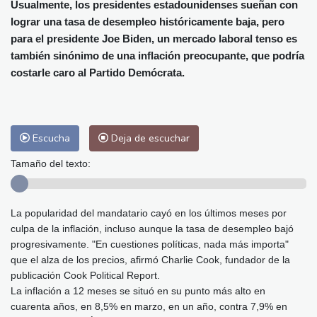
Alicante
27 °C
Córdoba
27 °C
Usualmente, los presidentes estadounidenses sueñan con
lograr una tasa de desempleo históricamente baja, pero
Málaga
25 °C
Murcia
26 °C
para el presidente Joe Biden, un mercado laboral tenso es
Las Palmas de Gran Canaria
26 °C
también sinónimo de una inflación preocupante, que podría
Ibiza
27 °C
Buenos Aires
9 °C
costarle caro al Partido Demócrata.
Caracas
24 °C
Managua
26 °C
San José
26 °C
Asunción
23 °C
Panama City
24 °C
Escucha
Deja de escuchar
Tamaño del texto:
La popularidad del mandatario cayó en los últimos meses por
culpa de la inflación, incluso aunque la tasa de desempleo bajó
progresivamente. "En cuestiones políticas, nada más importa"
que el alza de los precios, afirmó Charlie Cook, fundador de la
publicación Cook Political Report.
La inflación a 12 meses se situó en su punto más alto en
cuarenta años, en 8,5% en marzo, en un año, contra 7,9% en