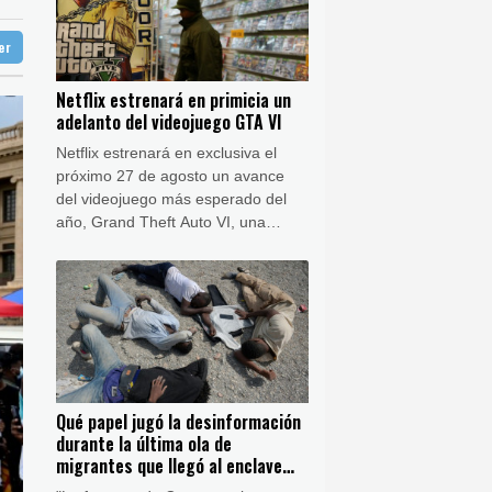
ba
28 °C
e origen uruguayo
ter
doba
26 °C
mandé
Ibiza
26 °C
Netflix estrenará en primicia un
 José
23 °C
adelanto del videojuego GTA VI
nezuela
Netflix estrenará en exclusiva el
próximo 27 de agosto un avance
del videojuego más esperado del
año, Grand Theft Auto VI, una
estrategia inédita en la industria,
anunció este jueves el estudio
estadounidense Rockstar.
Qué papel jugó la desinformación
durante la última ola de
migrantes que llegó al enclave
español de Ceuta