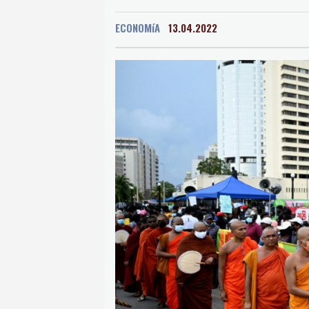
San Salvador
19 °C
ECONOMíA
13.04.2022
Grenada
24 °C
Mex
Málaga
25 °C
Murc
Buenos Aires
9 °C
Asunción
19 °C
Pan