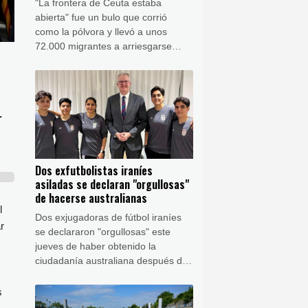
"La frontera de Ceuta estaba
abierta" fue un bulo que corrió
como la pólvora y llevó a unos
72.000 migrantes a arriesgarse
para llegar al enclave español
desde Marruecos a finales de julio.
.
Dos exfutbolistas iraníes
asiladas se declaran "orgullosas"
de hacerse australianas
l
Dos exjugadoras de fútbol iraníes
r
se declararon "orgullosas" este
jueves de haber obtenido la
ciudadanía australiana después de
ser tildadas de traidoras en su país
por negarse a cantar el himno
s
nacional antes de un partido, lo que