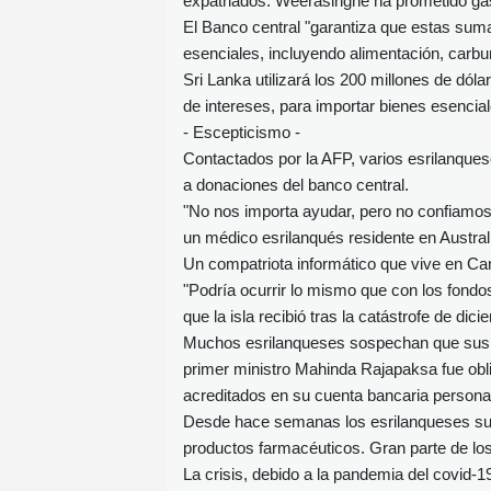
expatriados. Weerasinghe ha prometido gas
El Banco central "garantiza que estas suma
esenciales, incluyendo alimentación, carb
Sri Lanka utilizará los 200 millones de dól
de intereses, para importar bienes esencial
- Escepticismo -
Contactados por la AFP, varios esrilanques
a donaciones del banco central.
"No nos importa ayudar, pero no confiamos 
un médico esrilanqués residente en Austral
Un compatriota informático que vive en Can
"Podría ocurrir lo mismo que con los fondo
que la isla recibió tras la catástrofe de d
Muchos esrilanqueses sospechan que sus d
primer ministro Mahinda Rajapaksa fue obli
acreditados en su cuenta bancaria persona
Desde hace semanas los esrilanqueses sufr
productos farmacéuticos. Gran parte de los
La crisis, debido a la pandemia del covid-1