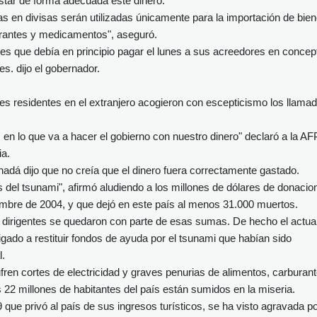
tar de forma adecuada este dinero.
s en divisas serán utilizadas únicamente para la importación de bie
urantes y medicamentos", aseguró.
ares que debía en principio pagar el lunes a sus acreedores en concep
es. dijo el gobernador.
es residentes en el extranjero acogieron con escepticismo los llama
en lo que va a hacer el gobierno con nuestro dinero" declaró a la AF
ia.
adá dijo que no creía que el dinero fuera correctamente gastado.
s del tsunami", afirmó aludiendo a los millones de dólares de donacio
iciembre de 2004, y que dejó en este país al menos 31.000 muertos.
irigentes se quedaron con parte de esas sumas. De hecho el actua
gado a restituir fondos de ayuda por el tsunami que habían sido
l.
en cortes de electricidad y graves penurias de alimentos, carburant
 22 millones de habitantes del país están sumidos en la miseria.
9 que privó al país de sus ingresos turísticos, se ha visto agravada p