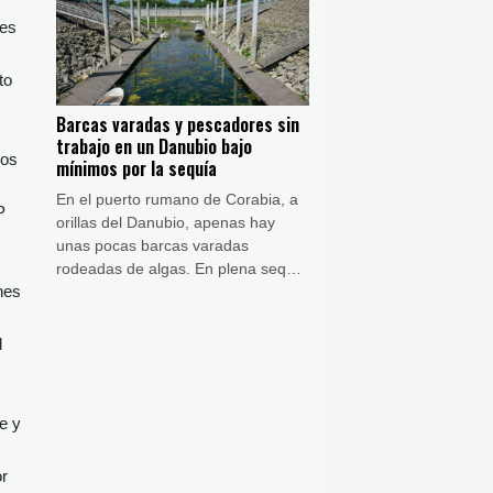
las obligó a solicitar asilo.
nes
to
Barcas varadas y pescadores sin
trabajo en un Danubio bajo
dos
mínimos por la sequía
En el puerto rumano de Corabia, a
P
orillas del Danubio, apenas hay
unas pocas barcas varadas
rodeadas de algas. En plena sequía
nes
en Europa, el nivel del río es tan
bajo que estos botes no pueden
entrar ni salir.
l
e y
or