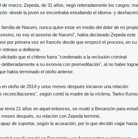
9 de marzo, Zepeda, de 31 años, negó reiteradamente los cargos: ma
ón -donde la joven se encontraba estudiando el idioma- y deshacer
 familia de Narumi, nunca quise estar en medio del dolor de mi propi
n asesino, no soy el asesino de Narumi", había declarado Zepeda este
ndose por primera vez en francés desde que empezó el proceso, en su
 retirase a deliberar.
olicitado que el chileno fuera "condenado a la reclusión criminal
 deliberadamente a su exnovia con premeditación", al no haber logra
que había terminado el otoño anterior.
 en otoño de 2014 y unos meses después iniciaron una relación
s reconciliaciones", según contó la madre de la víctima, Taeko Kuros
 que tenía 21 años en aquel entonces, se mudó a Besanzón para estud
s meses después, su relación con Zepeda terminó.
paz de soportar, según la acusación, por lo que decidió viajar hasta