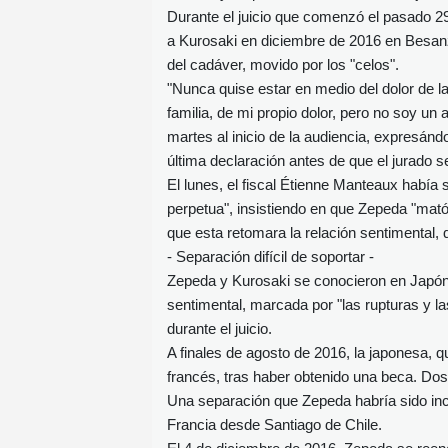
Durante el juicio que comenzó el pasado 2
a Kurosaki en diciembre de 2016 en Besanz
del cadáver, movido por los "celos".
"Nunca quise estar en medio del dolor de la
familia, de mi propio dolor, pero no soy u
martes al inicio de la audiencia, expresá
última declaración antes de que el jurado se
El lunes, el fiscal Étienne Manteaux había s
perpetua", insistiendo en que Zepeda "mató
que esta retomara la relación sentimental, 
- Separación difícil de soportar -
Zepeda y Kurosaki se conocieron en Japón
sentimental, marcada por "las rupturas y la
durante el juicio.
A finales de agosto de 2016, la japonesa,
francés, tras haber obtenido una beca. Do
Una separación que Zepeda habría sido inca
Francia desde Santiago de Chile.