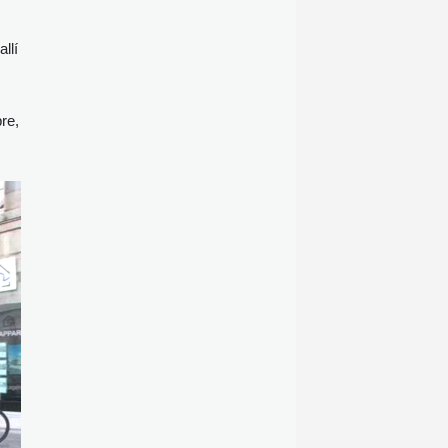
llí
bre,