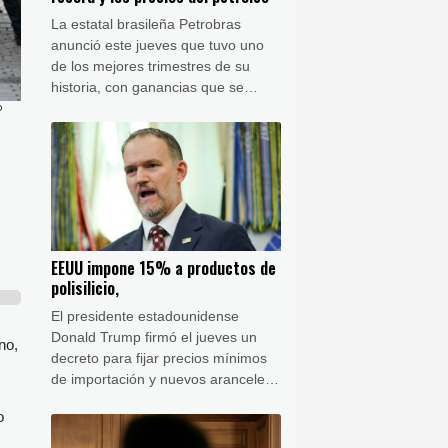
La estatal brasileña Petrobras
anunció este jueves que tuvo uno
de los mejores trimestres de su
historia, con ganancias que se
duplicaron gracias a una producción
P
récord y a los precios altos del
petróleo por la guerra en Irán.
EEUU impone 15% a productos de
polisilicio,
El presidente estadounidense
Donald Trump firmó el jueves un
no,
decreto para fijar precios mínimos
de importación y nuevos aranceles
a bienes elaborados con polisilicio,
o
un material clave para los paneles
solares y los semiconductores y