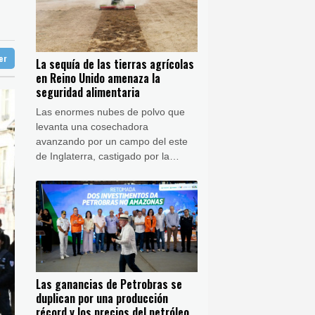
37 °C
aga
32 °C
rueba misilística china
Buenos Aires
6 °C
anización del Mundial de 2030
ter
La sequía de las tierras agrícolas
ón
13 °C
en Reino Unido amenaza la
 de ley a favor de la propiedad privada
seguridad alimentaria
Las enormes nubes de polvo que
levanta una cosechadora
avanzando por un campo del este
de Inglaterra, castigado por la
sequía, alimentan los temores de
John Pawsey tanto por su futuro
como agricultor como por la
seguridad alimentaria del país.
Las ganancias de Petrobras se
duplican por una producción
récord y los precios del petróleo