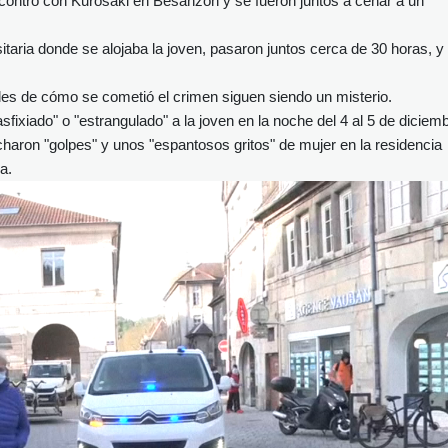
contró con Kurosaki en Besanzón y se fueron juntos a cenar a un
sitaria donde se alojaba la joven, pasaron juntos cerca de 30 horas, y a
lles de cómo se cometió el crimen siguen siendo un misterio.
"asfixiado" o "estrangulado" a la joven en la noche del 4 al 5 de diciem
haron "golpes" y unos "espantosos gritos" de mujer en la residencia
a.