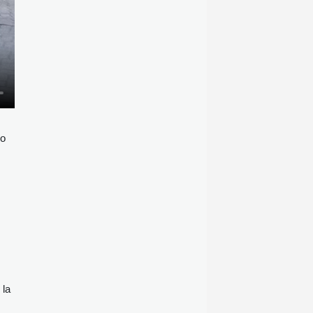
po
 la