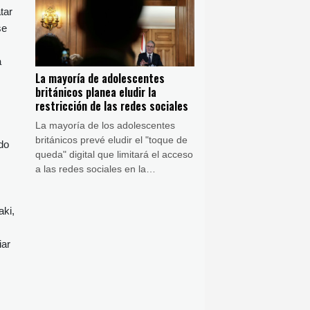
cuya producción domina China.
tar
se
a
La mayoría de adolescentes
británicos planea eludir la
restricción de las redes sociales
La mayoría de los adolescentes
británicos prevé eludir el "toque de
do
queda" digital que limitará el acceso
a las redes sociales en la
madrugada, según un estudio de la
empresa de encuestas Censuswide
aki,
publicado este viernes.
iar