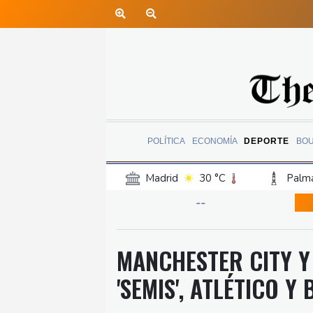
POLÍTICA
ECONOMÍA
DEPORTE
BO
Madrid
30 °C
Palma
Canary Islands
25 °C
--
Iquitos
23 °C
Arequ
Barcelona
31 °C
Bi
MANCHESTER CITY Y
Havana
24 °C
Puer
'SEMIS', ATLÉTICO Y
Rio de Janeiro
24 °C
Punta Arena
26 °C