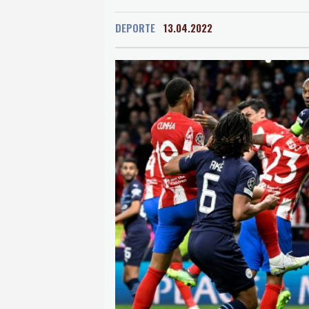
Oaxaca
16 °C
Jama
DEPORTE
13.04.2022
Mexico City
15 °C
Murcia
32 °C
Las P
Caracas
22 °C
Man
Panama City
24 °C