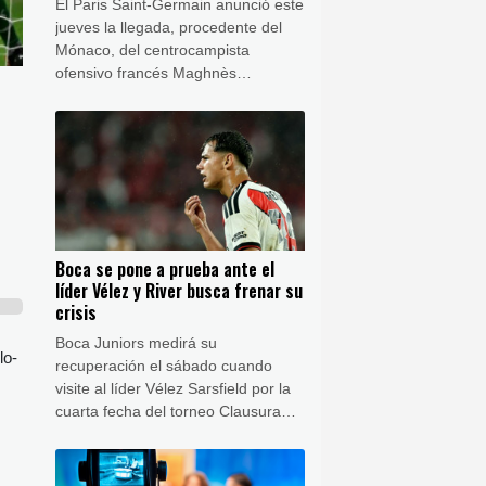
El Paris Saint-Germain anunció este
jueves la llegada, procedente del
Mónaco, del centrocampista
ofensivo francés Maghnès
Akliouche, que se comprometió con
el vigente bicampeón europeo
hasta 2031.
Boca se pone a prueba ante el
líder Vélez y River busca frenar su
crisis
Boca Juniors medirá su
lo-
recuperación el sábado cuando
visite al líder Vélez Sarsfield por la
cuarta fecha del torneo Clausura
2026 argentino, en la que River
Plate intentará abandonar el último
lugar de la tabla y conseguir su