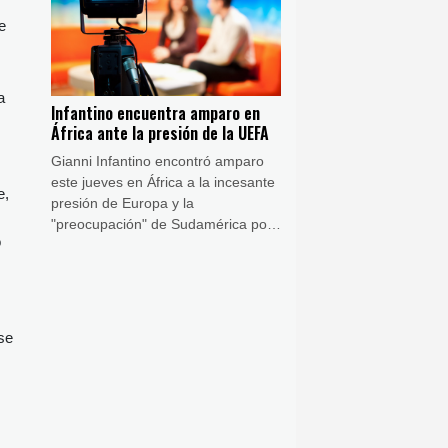
primera victoria.
e
a
Infantino encuentra amparo en
África ante la presión de la UEFA
Gianni Infantino encontró amparo
este jueves en África a la incesante
e,
presión de Europa y la
"preocupación" de Sudamérica por
o
"las reiteradas acciones
unilaterales" de la FIFA.
,
se