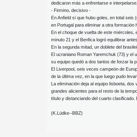
dedicaron más a enfrentarse e interpelarse
- Firmino, decisivo -
En Anfield sí que hubo goles, en total seis (
en Portugal para eliminar a otra formación h
En el choque de vuelta de este miércoles, e
minuto 21 y el Benfica logró equilibrar an
En la segunda mitad, un doblete del brasileñ
El ucraniano Roman Yaremchuk (73) y el ur
su equipo quedó a dos tantos de forzar la p
El Liverpool, seis veces campeón de Europ
de la última vez, en la que luego pudo levan
La eliminación deja al equipo lisboeta, dos
grandes alicientes para el resto de la tempo
título y distanciando del cuarto clasificado
(K.Lüdke--BBZ)