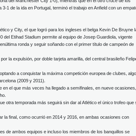
toria del Manchester City 1-0), mientras que en el otro cruce de los
ia 3-1 de la ida en Portugal, terminó el trabajo en Anfield con un empat
lético y City, el que logró para los ingleses el belga Kevin De Bruyne l
0 del Etihad Stadium permite al equipo de Josep Guardiola, vigente
enúltima ronda y seguir soñando con el primer título de campeón de
or la expulsión, por doble tarjeta amarilla, del central brasileño Felip
r optando a conquistar la máxima competición europea de clubes, alg
rcelona (2009 y 2011).
rte en el que más veces ha llegado a semifinales, en nueve ocasiones
ho.
e otra temporada más seguirá sin dar al Atlético el único trofeo que 
ugar la final, como ocurrió en 2014 y 2016, en ambas ocasiones con
res de ambos equipos e incluso los miembros de los banquillos se