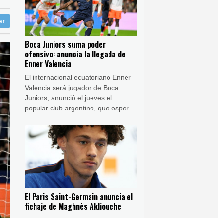
34 °C
ter
aga
32 °C
Buenos Aires
4 °C
cimiento en EEUU
Boca Juniors suma poder
ón
13 °C
ofensivo: anuncia la llegada de
na planta nuclear en Ucrania
Enner Valencia
El internacional ecuatoriano Enner
Valencia será jugador de Boca
Juniors, anunció el jueves el
popular club argentino, que espera
para el viernes el arribo a Buenos
Aires del experimentado delantero.
El Paris Saint-Germain anuncia el
fichaje de Maghnès Akliouche