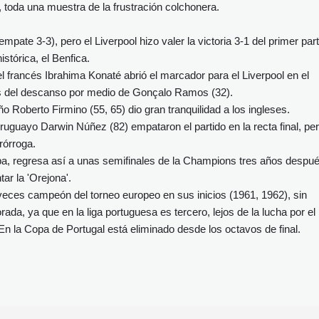
, toda una muestra de la frustración colchonera.
empate 3-3), pero el Liverpool hizo valer la victoria 3-1 del primer par
istórica, el Benfica.
l francés Ibrahima Konaté abrió el marcador para el Liverpool en el
tes del descanso por medio de Gonçalo Ramos (32).
o Roberto Firmino (55, 65) dio gran tranquilidad a los ingleses.
uguayo Darwin Núñez (82) empataron el partido en la recta final, pe
rórroga.
a, regresa así a unas semifinales de la Champions tres años despu
tar la 'Orejona'.
 veces campeón del torneo europeo en sus inicios (1961, 1962), sin
rada, ya que en la liga portuguesa es tercero, lejos de la lucha por el
. En la Copa de Portugal está eliminado desde los octavos de final.