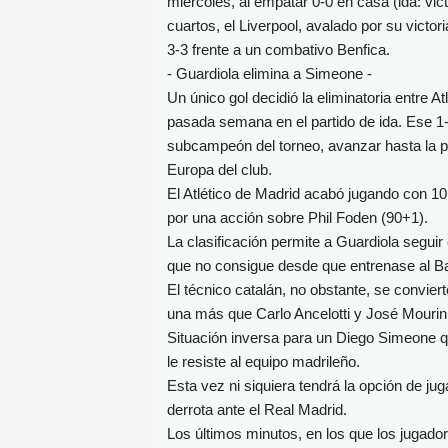
miércoles, al empatar 0-0 en casa (ida: vic
cuartos, el Liverpool, avalado por su victor
3-3 frente a un combativo Benfica.
- Guardiola elimina a Simeone -
Un único gol decidió la eliminatoria entre At
pasada semana en el partido de ida. Ese 1-
subcampeón del torneo, avanzar hasta la p
Europa del club.
El Atlético de Madrid acabó jugando con 10 p
por una acción sobre Phil Foden (90+1).
La clasificación permite a Guardiola segui
que no consigue desde que entrenase al Ba
El técnico catalán, no obstante, se convie
una más que Carlo Ancelotti y José Mourin
Situación inversa para un Diego Simeone qu
le resiste al equipo madrileño.
Esta vez ni siquiera tendrá la opción de j
derrota ante el Real Madrid.
Los últimos minutos, en los que los jugado