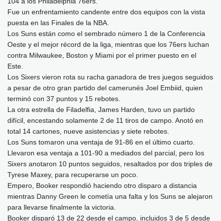
104 a los Philadelphia 76ers.
Fue un enfrentamiento candente entre dos equipos con la vista
puesta en las Finales de la NBA.
Los Suns están como el sembrado número 1 de la Conferencia
Oeste y el mejor récord de la liga, mientras que los 76ers luchan
contra Milwaukee, Boston y Miami por el primer puesto en el
Este.
Los Sixers vieron rota su racha ganadora de tres juegos seguidos
a pesar de otro gran partido del camerunés Joel Embiid, quien
terminó con 37 puntos y 15 rebotes.
La otra estrella de Filadelfia, James Harden, tuvo un partido
difícil, encestando solamente 2 de 11 tiros de campo. Anotó en
total 14 cartones, nueve asistencias y siete rebotes.
Los Suns tomaron una ventaja de 91-86 en el último cuarto.
Llevaron esa ventaja a 101-90 a mediados del parcial, pero los
Sixers anotaron 10 puntos seguidos, resaltados por dos triples de
Tyrese Maxey, para recuperarse un poco.
Empero, Booker respondió haciendo otro disparo a distancia
mientras Danny Green le cometía una falta y los Suns se alejaron
para llevarse finalmente la victoria.
Booker disparó 13 de 22 desde el campo, incluidos 3 de 5 desde