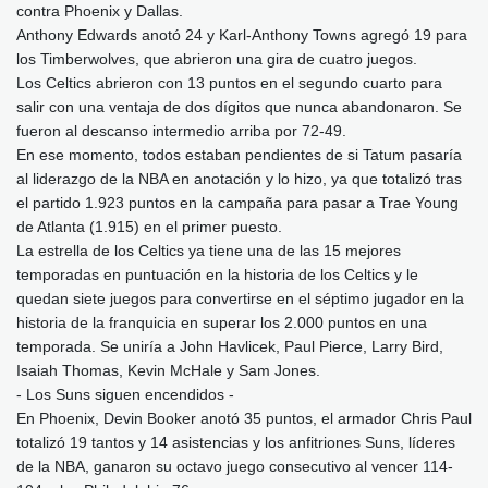
contra Phoenix y Dallas.
Anthony Edwards anotó 24 y Karl-Anthony Towns agregó 19 para
los Timberwolves, que abrieron una gira de cuatro juegos.
Los Celtics abrieron con 13 puntos en el segundo cuarto para
salir con una ventaja de dos dígitos que nunca abandonaron. Se
fueron al descanso intermedio arriba por 72-49.
En ese momento, todos estaban pendientes de si Tatum pasaría
al liderazgo de la NBA en anotación y lo hizo, ya que totalizó tras
el partido 1.923 puntos en la campaña para pasar a Trae Young
de Atlanta (1.915) en el primer puesto.
La estrella de los Celtics ya tiene una de las 15 mejores
temporadas en puntuación en la historia de los Celtics y le
quedan siete juegos para convertirse en el séptimo jugador en la
historia de la franquicia en superar los 2.000 puntos en una
temporada. Se uniría a John Havlicek, Paul Pierce, Larry Bird,
Isaiah Thomas, Kevin McHale y Sam Jones.
- Los Suns siguen encendidos -
En Phoenix, Devin Booker anotó 35 puntos, el armador Chris Paul
totalizó 19 tantos y 14 asistencias y los anfitriones Suns, líderes
de la NBA, ganaron su octavo juego consecutivo al vencer 114-