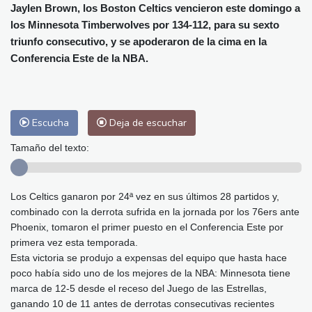
Alicante
27 °C
Córdoba
27 °C
Jaylen Brown, los Boston Celtics vencieron este domingo a
Málaga
25 °C
Murcia
26 °C
los Minnesota Timberwolves por 134-112, para su sexto
triunfo consecutivo, y se apoderaron de la cima en la
Las Palmas de Gran Canaria
26 °C
Conferencia Este de la NBA.
Ibiza
27 °C
Buenos Aires
9 °C
Caracas
24 °C
Managua
26 °C
San José
26 °C
Asunción
23 °C
Panama City
24 °C
Escucha
Deja de escuchar
Tamaño del texto:
Los Celtics ganaron por 24ª vez en sus últimos 28 partidos y,
combinado con la derrota sufrida en la jornada por los 76ers ante
Phoenix, tomaron el primer puesto en el Conferencia Este por
primera vez esta temporada.
Esta victoria se produjo a expensas del equipo que hasta hace
poco había sido uno de los mejores de la NBA: Minnesota tiene
marca de 12-5 desde el receso del Juego de las Estrellas,
ganando 10 de 11 antes de derrotas consecutivas recientes