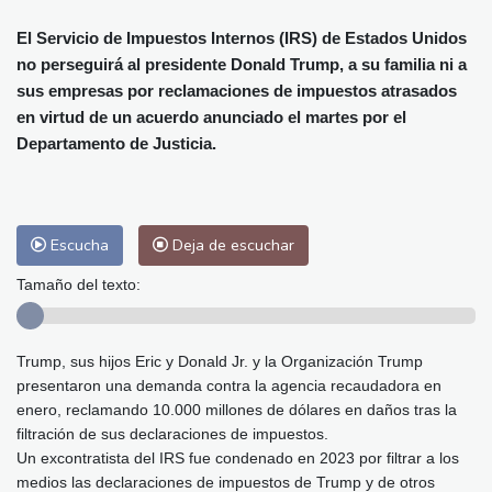
Alicante
26 °C
Córdoba
26 °C
Málaga
25 °C
Murcia
25 °C
El Servicio de Impuestos Internos (IRS) de Estados Unidos
no perseguirá al presidente Donald Trump, a su familia ni a
Las Palmas de Gran Canaria
24 °C
sus empresas por reclamaciones de impuestos atrasados
Ibiza
26 °C
Buenos Aires
9 °C
en virtud de un acuerdo anunciado el martes por el
Caracas
23 °C
Managua
24 °C
Departamento de Justicia.
San José
23 °C
Asunción
19 °C
Panama City
24 °C
Escucha
Deja de escuchar
Tamaño del texto:
Trump, sus hijos Eric y Donald Jr. y la Organización Trump
presentaron una demanda contra la agencia recaudadora en
enero, reclamando 10.000 millones de dólares en daños tras la
filtración de sus declaraciones de impuestos.
Un excontratista del IRS fue condenado en 2023 por filtrar a los
medios las declaraciones de impuestos de Trump y de otros