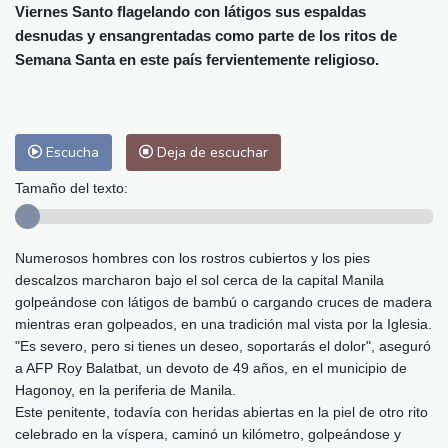
Alicante
33 °C
Córdoba
37 °C
Viernes Santo flagelando con látigos sus espaldas
Málaga
32 °C
Murcia
34 °C
desnudas y ensangrentadas como parte de los ritos de
Semana Santa en este país fervientemente religioso.
Las Palmas de Gran Canaria
26 °C
Ibiza
32 °C
Buenos Aires
8 °C
Caracas
24 °C
Managua
23 °C
San José
37 °C
Asunción
14 °C
Escucha
Deja de escuchar
Panama City
26 °C
Tamaño del texto:
Numerosos hombres con los rostros cubiertos y los pies
descalzos marcharon bajo el sol cerca de la capital Manila
golpeándose con látigos de bambú o cargando cruces de madera
mientras eran golpeados, en una tradición mal vista por la Iglesia.
"Es severo, pero si tienes un deseo, soportarás el dolor", aseguró
a AFP Roy Balatbat, un devoto de 49 años, en el municipio de
Hagonoy, en la periferia de Manila.
Este penitente, todavía con heridas abiertas en la piel de otro rito
celebrado en la víspera, caminó un kilómetro, golpeándose y