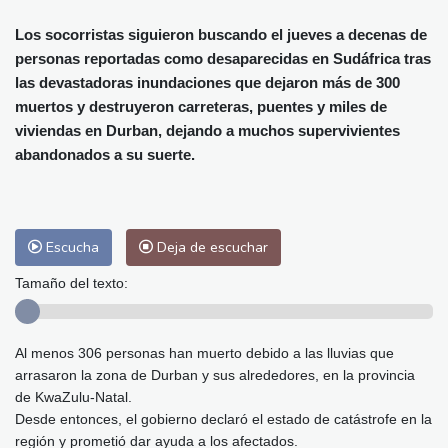
Alicante
31 °C
Córdoba
34 °C
Málaga
32 °C
Murcia
32 °C
Los socorristas siguieron buscando el jueves a decenas de
personas reportadas como desaparecidas en Sudáfrica tras
Las Palmas de Gran Canaria
29 °C
las devastadoras inundaciones que dejaron más de 300
Ibiza
30 °C
Buenos Aires
4 °C
muertos y destruyeron carreteras, puentes y miles de
Caracas
22 °C
Managua
22 °C
viviendas en Durban, dejando a muchos supervivientes
San José
34 °C
Asunción
13 °C
abandonados a su suerte.
Panama City
24 °C
Escucha
Deja de escuchar
Tamaño del texto:
Al menos 306 personas han muerto debido a las lluvias que
arrasaron la zona de Durban y sus alrededores, en la provincia
de KwaZulu-Natal.
Desde entonces, el gobierno declaró el estado de catástrofe en la
región y prometió dar ayuda a los afectados.