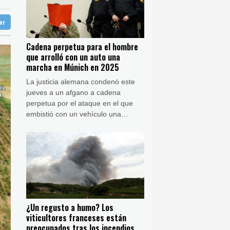
31 °C
rcha en Múnich en 2025
ter
aga
29 °C
e guerra
Buenos Aires
14 °C
ir con OpenAI y Anthropic
Cadena perpetua para el hombre
ón
21 °C
que arrolló con un auto una
marcha en Múnich en 2025
La justicia alemana condenó este
jueves a un afgano a cadena
perpetua por el ataque en el que
embistió con un vehículo una
marcha sindical en Múnich en 2025
y causó dos muertos y unos 40
heridos.
¿Un regusto a humo? Los
viticultores franceses están
preocupados tras los incendios