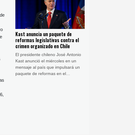
 de
ro
Kast anuncia un paquete de
de
reformas legislativas contra el
crimen organizado en Chile
El presidente chileno José Antonio
a
Kast anunció el miércoles en un
mensaje al país que impulsará un
paquete de reformas en el
Congreso para combatir el crimen
das
organizado, una de sus principales
promesas de campaña.
6,