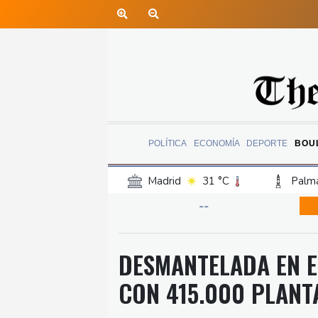
POLÍTICA
ECONOMÍA
DEPORTE
BOU
Madrid
31 °C
Palma
Canary Islands
21 °C
--
Iquitos
21 °C
Arequ
Barcelona
31 °C
Bi
DESMANTELADA EN 
Havana
24 °C
Puer
CON 415.000 PLANT
Rio de Janeiro
22 °C
Punta Arena
26 °C