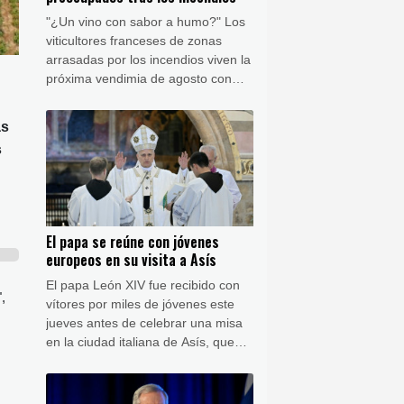
"¿Un vino con sabor a humo?" Los
viticultores franceses de zonas
arrasadas por los incendios viven la
próxima vendimia de agosto con
incertidumbre por miedo a no poder
comercializar su cosecha de 2026.
as
s
El papa se reúne con jóvenes
europeos en su visita a Asís
El papa León XIV fue recibido con
,
vítores por miles de jóvenes este
jueves antes de celebrar una misa
en la ciudad italiana de Asís, que
este año conmemora el 800º
aniversario de la muerte de San
Francisco.