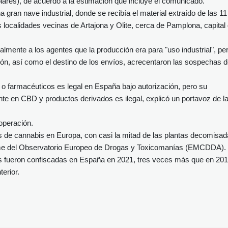
lares), de acuerdo a la estimación que incluye el comunicado.
 gran nave industrial, donde se recibía el material extraído de las 11
as localidades vecinas de Artajona y Olite, cerca de Pamplona, capital
ialmente a los agentes que la producción era para "uso industrial", pe
ción, así como el destino de los envíos, acrecentaron las sospechas 
s o farmacéuticos es legal en España bajo autorización, pero su
te en CBD y productos derivados es ilegal, explicó un portavoz de l
operación.
 de cannabis en Europa, con casi la mitad de las plantas decomisa
orme del Observatorio Europeo de Drogas y Toxicomanías (EMCDDA).
is fueron confiscadas en España en 2021, tres veces más que en 201
terior.