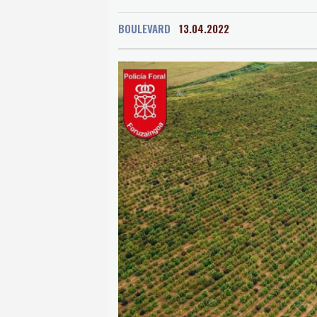
Oaxaca
14 °C
Jama
BOULEVARD
13.04.2022
Mexico City
16 °C
Murcia
31 °C
Las P
Caracas
18 °C
Man
Panama City
24 °C