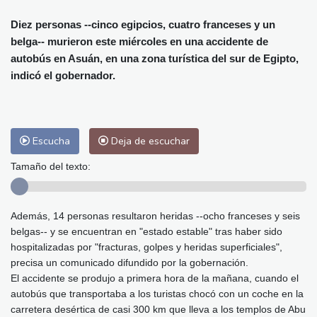
Alicante
32 °C
Córdoba
30 °C
Málaga
28 °C
Murcia
28 °C
Diez personas --cinco egipcios, cuatro franceses y un
belga-- murieron este miércoles en una accidente de
Las Palmas de Gran Canaria
24 °C
autobús en Asuán, en una zona turística del sur de Egipto,
Ibiza
30 °C
Buenos Aires
8 °C
indicó el gobernador.
Caracas
24 °C
Managua
22 °C
San José
28 °C
Asunción
12 °C
Panama City
26 °C
Escucha
Deja de escuchar
Tamaño del texto:
Además, 14 personas resultaron heridas --ocho franceses y seis
belgas-- y se encuentran en "estado estable" tras haber sido
hospitalizadas por "fracturas, golpes y heridas superficiales",
precisa un comunicado difundido por la gobernación.
El accidente se produjo a primera hora de la mañana, cuando el
autobús que transportaba a los turistas chocó con un coche en la
carretera desértica de casi 300 km que lleva a los templos de Abu