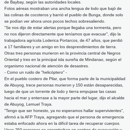
de Baybay, según las autoridades locales.
Fotos aéreas mostraban una ancha lengua de lodo que bajó de
las colinas de cocoteros y barrió el pueblo de Bunga, donde solo
se podían ver ahora unos pocos techos sobresaliendo.
"Se nos dijo de estar alertas porque llegaba una tormenta, pero
no nos dijeron directamente que teníamos que evacuar", dijo la
trabajadora agrícola Loderica Portarcos, de 47 años, que perdió
a 17 familiares y un amigo en los desprendimientos de tierra.
Otras tres personas murieron en la provincia central de Negros
Oriental y tres en la principal isla sureña de Mindanao, según el
organismo nacional de atención de desastres.
- Como un ruido de "helicóptero" -
En el pueblo costero de Pilar, que forma parte de la municipalidad
de Abuyog, trece personas murieron y 150 están desaparecidas,
luego de que un torrente de lodo y tierra empujase las casas
hacia el mar y enterrase a la mayor parte del lugar, dijo el alcalde
de Abuyog, Lemuel Traya.
"Tengo que ser honesto, ya no esperamos hallar supervivientes",
afirmó a la AFP Traya, agregando que el persona de emergencia
estaba enfocado ahora en la difícil tarea de recuperar cuerpos.
Unas 250 personas se encontraban en centros de evacuación y