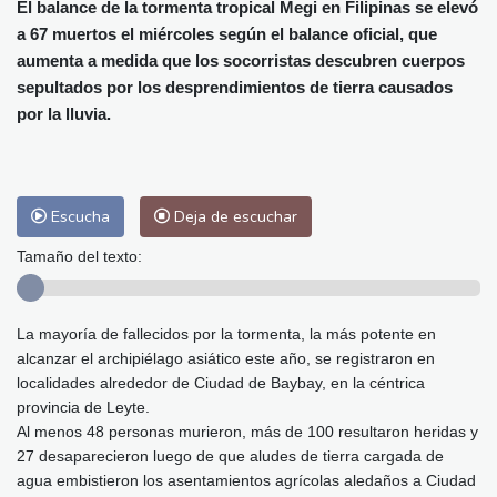
Alicante
32 °C
Córdoba
35 °C
El balance de la tormenta tropical Megi en Filipinas se elevó
a 67 muertos el miércoles según el balance oficial, que
Málaga
32 °C
Murcia
33 °C
aumenta a medida que los socorristas descubren cuerpos
Las Palmas de Gran Canaria
27 °C
sepultados por los desprendimientos de tierra causados
Ibiza
31 °C
Buenos Aires
6 °C
por la lluvia.
Caracas
25 °C
Managua
21 °C
San José
33 °C
Asunción
14 °C
Panama City
24 °C
Escucha
Deja de escuchar
Tamaño del texto:
La mayoría de fallecidos por la tormenta, la más potente en
alcanzar el archipiélago asiático este año, se registraron en
localidades alrededor de Ciudad de Baybay, en la céntrica
provincia de Leyte.
Al menos 48 personas murieron, más de 100 resultaron heridas y
27 desaparecieron luego de que aludes de tierra cargada de
agua embistieron los asentamientos agrícolas aledaños a Ciudad