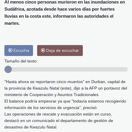
Alicante
27 °C
Córdoba
25 °C
Al menos cinco personas murieron en las inundaciones en
Sudáfrica, azotada desde hace varios días por fuertes
Málaga
26 °C
Murcia
25 °C
lluvias en la costa este, informaron las autoridades el
Las Palmas de Gran Canaria
25 °C
martes.
Ibiza
28 °C
Buenos Aires
6 °C
Caracas
25 °C
Managua
23 °C
San José
22 °C
Asunción
14 °C
Escucha
Deja de escuchar
Panama City
25 °C
Tamaño del texto:
"Hasta ahora se reportaron cinco muertos" en Durban, capital de
la provincia de Kwazulu Natal (este), dijo a la AFP un portavoz del
ministerio de Cooperación y Asuntos Tradicionales.
El balance podría empeorar ya que "todavía estamos recogiendo
información de los servicios de urgencia", precisó.
Las operaciones de rescate y evacuación están en curso,
destacó en un comunicado el departamento de gestión de
desastres de Kwazulu Natal.