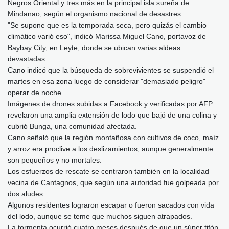
Negros Oriental y tres más en la principal isla sureña de
Mindanao, según el organismo nacional de desastres.
"Se supone que es la temporada seca, pero quizás el cambio
climático varió eso", indicó Marissa Miguel Cano, portavoz de
Baybay City, en Leyte, donde se ubican varias aldeas
devastadas.
Cano indicó que la búsqueda de sobrevivientes se suspendió el
martes en esa zona luego de considerar "demasiado peligro"
operar de noche.
Imágenes de drones subidas a Facebook y verificadas por AFP
revelaron una amplia extensión de lodo que bajó de una colina y
cubrió Bunga, una comunidad afectada.
Cano señaló que la región montañosa con cultivos de coco, maíz
y arroz era proclive a los deslizamientos, aunque generalmente
son pequeños y no mortales.
Los esfuerzos de rescate se centraron también en la localidad
vecina de Cantagnos, que según una autoridad fue golpeada por
dos aludes.
Algunos residentes lograron escapar o fueron sacados con vida
del lodo, aunque se teme que muchos siguen atrapados.
La tormenta ocurrió cuatro meses después de que un súper tifón