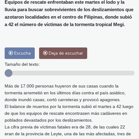
Alicante
30 °C
Córdoba
32 °C
Equipos de rescate enfrentaban este martes el lodo y la
lluvia para buscar sobrevivientes de los deslizamientos que
Málaga
27 °C
Murcia
29 °C
azotaron localidades en el centro de Filipinas, donde subió
Las Palmas de Gran Canaria
27 °C
a 42 el número de víctimas de la tormenta tropical Megi.
Ibiza
29 °C
Buenos Aires
12 °C
Caracas
30 °C
Managua
30 °C
San José
31 °C
Asunción
22 °C
Escucha
Deja de escuchar
Panama City
33 °C
Tamaño del texto:
Más de 17.000 personas huyeron de sus casas cuando la
tormenta arremetió en los últimos días contra el país asiático,
donde inundó casas, cortó carreteras y provocó apagones.
El balance de muertos por la tormenta subió el martes a 42 luego
de que los equipos de rescate encontrasen más cadáveres en
poblados devastados por los deslizamientos.
La cifra previa de víctimas fatales era de 28, de las cuales 22
eran de la provincia de Leyte, una de las más afectadas, tres de