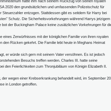
nnenministerium hatte ihm nach seinem Rückzug von seinen royalen
 USA 2020 den grundsätzlichen und umfassenden Polizeischutz für
 Steuerzahler entzogen. Stattdessen gibt es seitdem für Harry bei
sten" Schutz. Die Sicherheitsvorkehrungen während Harrys jetzigem
e bot der Buckingham Palace keine zusätzlichen Vorkehrungen für di
 eines Zerwürfnisses mit der königlichen Familie von ihren royalen
n den Rücken gekehrt. Die Familie lebt heute in Meghans Heimat
agt, er würde sich gern mit seinem Vater versöhnen. Es ist jedoch
orstehenden Besuchs treffen werden. Charles III. hatte seine
 bei den Feierlichkeiten zum Thronjubiläum von Königin Elizabeth II.
ter, der wegen einer Krebserkrankung behandelt wird, im September 2
e in London getroffen.