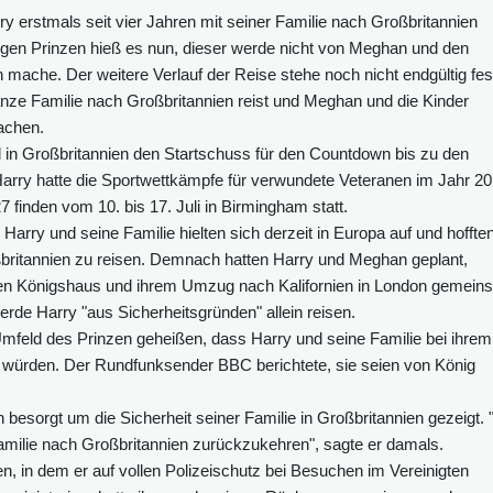
y erstmals seit vier Jahren mit seiner Familie nach Großbritannien
igen Prinzen hieß es nun, dieser werde nicht von Meghan und den
n mache. Der weitere Verlauf der Reise stehe noch nicht endgültig fes
 ganze Familie nach Großbritannien reist und Meghan und die Kinder
achen.
ll in Großbritannien den Startschuss für den Countdown bis zu den
arry hatte die Sportwettkämpfe für verwundete Veteranen im Jahr 2
 finden vom 10. bis 17. Juli in Birmingham statt.
Harry und seine Familie hielten sich derzeit in Europa auf und hoffte
oßbritannien zu reisen. Demnach hatten Harry und Meghan geplant,
chen Königshaus und ihrem Umzug nach Kalifornien in London gemei
de Harry "aus Sicherheitsgründen" allein reisen.
feld des Prinzen geheißen, dass Harry und seine Familie bei ihrem
würden. Der Rundfunksender BBC berichtete, sie seien von König
 besorgt um die Sicherheit seiner Familie in Großbritannien gezeigt. 
Familie nach Großbritannien zurückzukehren", sagte er damals.
en, in dem er auf vollen Polizeischutz bei Besuchen im Vereinigten