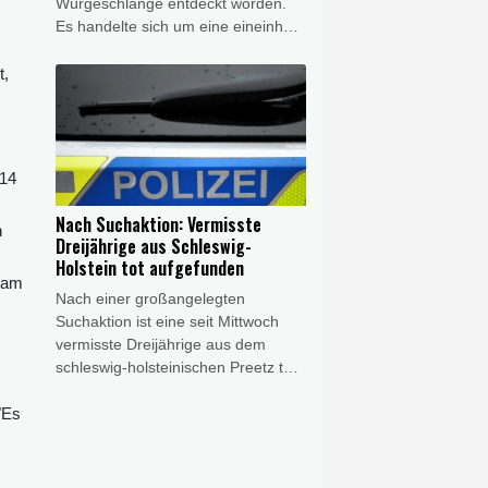
Würgeschlange entdeckt worden.
Es handelte sich um eine eineinhalb
Meter lange Königspython, wie die
Polizei in Neumünster am Freitag
t,
mitteilte. Ein Spaziergänger hatte
demnach am Donnerstag die Polizei
auf eine größere Schlange
aufmerksam gemacht, die ihm nicht
014
heimisch vorkam. Polizisten fanden
das Tier dann tatsächlich am
Nach Suchaktion: Vermisste
n
Kanalufer und konnten es
Dreijährige aus Schleswig-
einfangen.
Holstein tot aufgefunden
nsam
Nach einer großangelegten
Suchaktion ist eine seit Mittwoch
vermisste Dreijährige aus dem
schleswig-holsteinischen Preetz tot
aufgefunden worden. Einsatzkräfte
entdeckten am Donnerstagmorgen
"Es
in dem Ort im Kreis Plön ein
lebloses Kleinkind, bei dem es sich
mit großer Wahrscheinlichkeit um