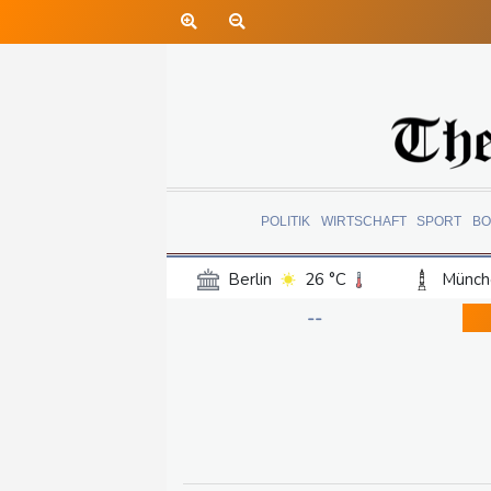
POLITIK
WIRTSCHAFT
SPORT
BO
Berlin
26 °C
Münch
Frankfurt am Main
28 °C
--
Hannover
25 °C
Kö
Rostock
24 °C
Stut
Salzburg
26 °C
Ba