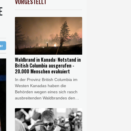
VORGESTELLT
USD
0.32%
1.1562
$
E
gen
etastasen gebildet
ter
Waldbrand in Kanada: Notstand in
British Columbia ausgerufen -
20.000 Menschen evakuiert
In der Provinz British Columbia im
Westen Kanadas haben die
Behörden wegen eines sich rasch
ausbreitenden Waldbrandes den
Notstand ausgerufen. "Wir wissen,
dass es erhebliche Verluste von
Häusern und Eigentum gegeben
hat", erklärte der Regierungschef
von British Columbia, David Eby, am