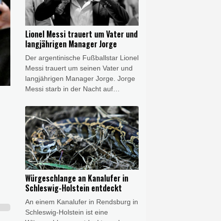
Samstag (Ortszeit). "Wir wissen
auch, dass einige Menschen
aufgrund der sich rasch ändernden
Lionel Messi trauert um Vater und
Lage eingeschlossen wurden", fügte
langjährigen Manager Jorge
er hinzu.
Der argentinische Fußballstar Lionel
Messi trauert um seinen Vater und
langjährigen Manager Jorge. Jorge
Messi starb in der Nacht auf
Samstag im Alter von 68 Jahren in
der argentinischen Großstadt
Rosario, wie die Klinik Sanatorio
Centro mitteilte. Zu den
medizinischen Umständen machten
die Ärzte auf Wunsch der Familie
keine Angaben.
Würgeschlange an Kanalufer in
Schleswig-Holstein entdeckt
An einem Kanalufer in Rendsburg in
Schleswig-Holstein ist eine