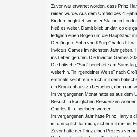
Zuvor war erwartet worden, dass Prinz Harr
reisen würde. Aus dem Umfeld des 41-jähr
Kindern begleitet, wenn er Station in Londo
hieß es weiter. Damit blieb unklar, ob die
lediglich einen Bogen um die Hauptstadt m
Der jüngere Sohn von König Charles III. wi
Invictus Games im nächsten Jahr geben. H
ins Leben gerufen. Die Invictus Games 2027
Die britische "Sun" berichtete am Samstag, 
weiterhin, "in irgendeiner Weise" nach Gr
erstmals seit ihrem Bruch mit dem britis
ein Krankenhaus zu besuchen, doch nun wer
Im vergangenen Monat hatte es aus dem Um
Besuch in königlichen Residenzen wohnen 
Charles III. eingeladen worden.
Im vergangenen Jahr hatte Prinz Harry sich
ist unmöglich für mich, sicher mit meiner 
Zuvor hatte der Prinz einen Prozess verlor