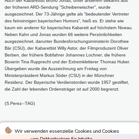
Auch der Kabarettist Bruno Jonas, unter anderem bekannt aus
der früheren ARD-Sendung "Scheibenwischer", wurde
ausgezeichnet. Der 73-Jährige gelte als "bedeutender Vertreter
des feinsinnigen bayerischen Humors", hieß es. Er stehe wie
kaum ein anderer für bayerisches Kabarett auf höchstem Niveau.
Neben Kahn und Jonas wurden 66 weitere Persönlichkeiten
ausgezeichnet, darunter Bundesforschungsministerin Dorothee
Bär (CSU), der Kabarettist Willy Astor, der Filmproduzent Oliver
Berben, der frühere Bobfahrer Johannes Lochner, die frühere
Boxerin Tina Rupprecht und der Extremkletterer Thomas Huber.
Übergeben wurde die Auszeichnung am Freitag von
Ministerpräsident Markus Söder (CSU) in der Münchner
Residenz. Der Bayerische Verdienstorden wurde 1957 gestiftet,
die Zahl der lebenden Ordensträger ist auf 2000 begrenzt.
(S.Perez--TAG)
Wir verwenden essenzielle Cookies und Cookies