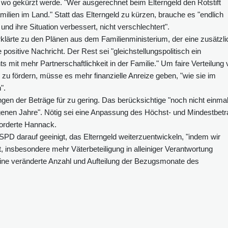
, wo gekürzt werde. "Wer ausgerechnet beim Elterngeld den Rotstift
amilien im Land." Statt das Elterngeld zu kürzen, brauche es "endlich
und ihre Situation verbessert, nicht verschlechtert".
lärte zu den Plänen aus dem Familienministerium, der eine zusätzli
 positive Nachricht. Der Rest sei "gleichstellungspolitisch ein
hts mit mehr Partnerschaftlichkeit in der Familie." Um faire Verteilung
u fördern, müsse es mehr finanzielle Anreize geben, "wie sie im
".
gen der Beträge für zu gering. Das berücksichtige "noch nicht einma
angenen Jahre". Nötig sei eine Anpassung des Höchst- und Mindestbet
forderte Hannack.
 SPD darauf geeinigt, das Elterngeld weiterzuentwickeln, "indem wir
, insbesondere mehr Väterbeteiligung in alleiniger Verantwortung
ine veränderte Anzahl und Aufteilung der Bezugsmonate des