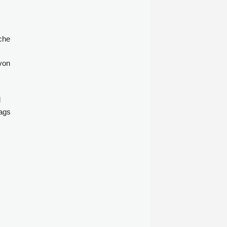
Digitalverbands Bitkom sagte ein
Viertel der befragten Menschen, die
Urlaubsreisen machen, sie griffen
che
bei der Wahl eines Urlaubsziels auf
die KI zurück. Zwei Drittel (65
Prozent) gaben an, sie seien offen
 von
für KI-Vorschläge, wohin es gehen
soll.
l
rags