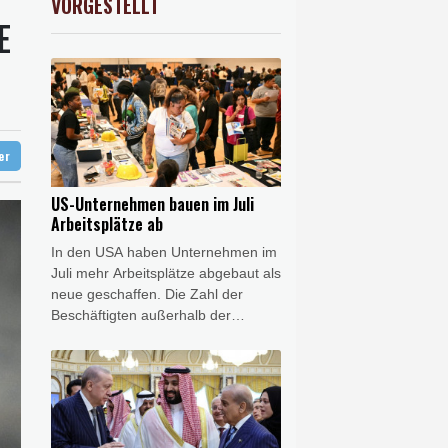
VORGESTELLT
USD
0.32%
1.1562
$
E
-Krieg Verteidigungsabkommen
 Kerpen - Festnahme
 SUV-Markt
ter
US-Unternehmen bauen im Juli
Arbeitsplätze ab
In den USA haben Unternehmen im
Juli mehr Arbeitsplätze abgebaut als
neue geschaffen. Die Zahl der
Beschäftigten außerhalb der
Landwirtschaft sank im
vergangenen Monat um 23.000, wie
das US-Arbeitsministerium am
Freitag in Washington mitteilte.
Gleichzeitig korrigierte es seine
Zahlen für Mai und Juni kräftig nach