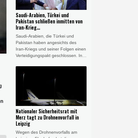
unten. Insgesamt waren im Juli 6,9
Millionen Menschen in den USA
Saudi-Arabien, Türkei und
arbeitslos.
Pakistan schließen inmitten von
Iran-Krieg
Verteidigungsabkommen
Saudi-Arabien, die Türkei und
Pakistan haben angesichts des
Iran-Kriegs und seiner Folgen einen
Verteidigungspakt geschlossen. In
einer gemeinsamen Erklärung
gaben die drei Länder am Freitag
die Unterzeichnung des
"Gemeinsamen
g
Verteidigungsabkommens von
Mekka" bekannt. Das pakistanische
Außenministerium erklärte, mit dem
en
Pakt werde ein Angriff auf ein
Nationaler Sicherheitsrat mit
Mitglied als Angriff auf alle
Merz tagt zu Drohnenvorfall in
angesehen. Das Abkommen ist
Leipzig
demnach "darauf ausgerichtet, die
Wegen des Drohnenvorfalls am
kollektive Abschreckung zu