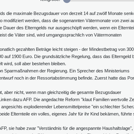
elds die maximale Bezugsdauer von derzeit 14 auf zwölf Monate senk
o modifiziert werden, dass die sogenannten Vätermonate von zwei a
e Dauer des Elterngelds nur ausgeschöpft werden, wenn ein Elterntei
st die Väter sind, wird umgangssprachlich von Vätermonaten
atlich gezahlten Beträge leicht steigen - der Mindestbetrag von 300
0 auf 1900 Euro. Die grundsätzliche Regelung, dass das Elterngeld b
wird, soll aber bestehen bleiben.
on Sparmaßnahmen der Regierung. Ein Sprecher des Ministeriums
entwurf noch in der Ressortabstimmung befinde. Zuerst hatte das Por
ut, aber nicht, wenn man gleichzeitig die gesamte Bezugsdauer
inken dazu AFP. Die angedachte Reform "klaut Familien wertvolle Zei
 angesichts explodierender Lebensmittelpreise "ein schlechter Scher
ide Elternteile ein volles, eigenes Jahr für ihr Kind bekämen, führte 
P, sie habe zwar "Verständnis für die angespannte Haushaltslage",