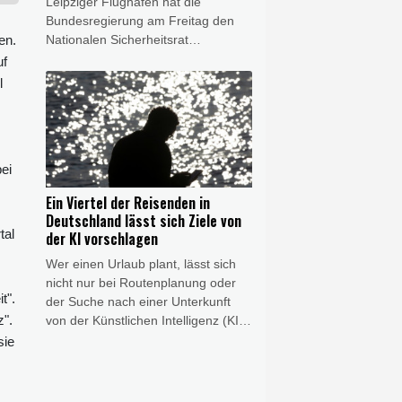
Leipziger Flughafen hat die
stärken".
Bundesregierung am Freitag den
en.
Nationalen Sicherheitsrat
einberufen. Die Beratungen fanden
uf
unter Vorsitz von Bundeskanzler
l
Friedrich Merz (CDU) telefonisch
statt, wie Regierungssprecher
Stefan Kornelius mitteilte. "Wegen
der besonderen Bedeutung des
ei
Falles" hatte am Donnerstagabend
bereits die Bundesanwaltschaft die
Ein Viertel der Reisenden in
Ermittlungen in dem Fall
Deutschland lässt sich Ziele von
übernommen.
tal
der KI vorschlagen
Wer einen Urlaub plant, lässt sich
nicht nur bei Routenplanung oder
t".
der Suche nach einer Unterkunft
z".
von der Künstlichen Intelligenz (KI)
helfen - sondern mittlerweile auch
sie
bei der Suche nach einem
Urlaubsziel. In einer am Freitag
veröffentlichten Umfrage des