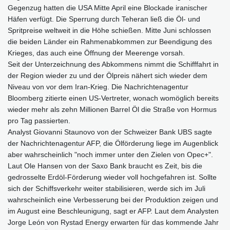
Gegenzug hatten die USA Mitte April eine Blockade iranischer
Häfen verfügt. Die Sperrung durch Teheran ließ die Öl- und
Spritpreise weltweit in die Höhe schießen. Mitte Juni schlossen
die beiden Länder ein Rahmenabkommen zur Beendigung des
Krieges, das auch eine Öffnung der Meerenge vorsah.
Seit der Unterzeichnung des Abkommens nimmt die Schifffahrt in
der Region wieder zu und der Ölpreis nähert sich wieder dem
Niveau von vor dem Iran-Krieg. Die Nachrichtenagentur
Bloomberg zitierte einen US-Vertreter, wonach womöglich bereits
wieder mehr als zehn Millionen Barrel Öl die Straße von Hormus
pro Tag passierten.
Analyst Giovanni Staunovo von der Schweizer Bank UBS sagte
der Nachrichtenagentur AFP, die Ölförderung liege im Augenblick
aber wahrscheinlich "noch immer unter den Zielen von Opec+".
Laut Ole Hansen von der Saxo Bank braucht es Zeit, bis die
gedrosselte Erdöl-Förderung wieder voll hochgefahren ist. Sollte
sich der Schiffsverkehr weiter stabilisieren, werde sich im Juli
wahrscheinlich eine Verbesserung bei der Produktion zeigen und
im August eine Beschleunigung, sagt er AFP. Laut dem Analysten
Jorge León von Rystad Energy erwarten für das kommende Jahr