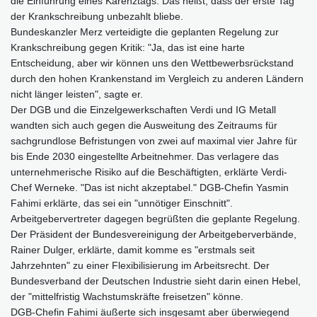
die Einführung eines Karenztags. Das heißt, dass der erste Tag
der Krankschreibung unbezahlt bliebe.
Bundeskanzler Merz verteidigte die geplanten Regelung zur
Krankschreibung gegen Kritik: "Ja, das ist eine harte
Entscheidung, aber wir können uns den Wettbewerbsrückstand
durch den hohen Krankenstand im Vergleich zu anderen Ländern
nicht länger leisten", sagte er.
Der DGB und die Einzelgewerkschaften Verdi und IG Metall
wandten sich auch gegen die Ausweitung des Zeitraums für
sachgrundlose Befristungen von zwei auf maximal vier Jahre für
bis Ende 2030 eingestellte Arbeitnehmer. Das verlagere das
unternehmerische Risiko auf die Beschäftigten, erklärte Verdi-
Chef Werneke. "Das ist nicht akzeptabel." DGB-Chefin Yasmin
Fahimi erklärte, das sei ein "unnötiger Einschnitt".
Arbeitgebervertreter dagegen begrüßten die geplante Regelung.
Der Präsident der Bundesvereinigung der Arbeitgeberverbände,
Rainer Dulger, erklärte, damit komme es "erstmals seit
Jahrzehnten" zu einer Flexibilisierung im Arbeitsrecht. Der
Bundesverband der Deutschen Industrie sieht darin einen Hebel,
der "mittelfristig Wachstumskräfte freisetzen" könne.
DGB-Chefin Fahimi äußerte sich insgesamt aber überwiegend