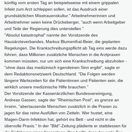
künftig vom ersten Tag an beispielsweise mit einem grippalen
Infekt zum Arzt schleppen sollen, ist das Ausdruck einer
grundsätzlichen Misstrauenskultur." Arbeitnehmerinnen und
Arbeitnehmer seien keine Drückeberger, "auch wenn Arbeitgeber
und Teile der Regierung dies unterstellen."
"Absolut katastrophal" nannte der Vorsitzende des
Hausärzteverbandes, Markus Blumenthal-Beier, die geplanten
Regelungen. Die Krankschreibungspflicht ab Tag eins werde dazu
führen, dass Millionen zusätzliche Menschen in die Arztpraxen
kommen müssten, nur um sich eine Krankschreibung abzuholen -
"ohne dass das medizinisch irgendeinen Sinn ergibt", sagte er
dem Redaktionsnetzwerk Deutschland. "Die Folgen werden
längere Wartezeiten für die Patientinnen und Patienten sein, die
wirklich unsere medizinische Hilfe brauchen."
Der Vorsitzende der Kassenärztlichen Bundesvereinigung,
Andreas Gassen, sagte der "Rheinischen Post", es grenze an
Irrsinn, "abertausende Menschen zusätzlich in die Praxen zu
jagen für das reine Ausfüllen von Zetteln. Wer hustet, eine
Magen-Darm-Infektion hat, gehört ins Bett - und nicht in die
übervolle Praxis." In der "Bild"-Zeitung plädierte er stattdessen für