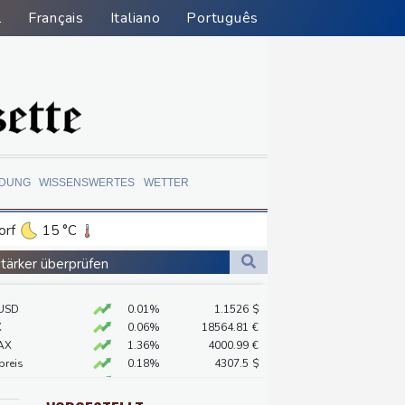
l
Français
Italiano
Português
LDUNG
WISSENSWERTES
WETTER
orf
15 °C
Dortmund
14 °C
stärker überprüfen
6 °C
Flensburg
13 °C
ständig sein
USD
0.01%
1.1526
$
24 °C
chaft
X
0.06%
18564.81
€
AX
1.36%
4000.99
€
preis
0.18%
4307.5
$
ündigt Vergeltung an
 STOXX 50
0.39%
6502.56
€
X
0.01%
32431.12
€