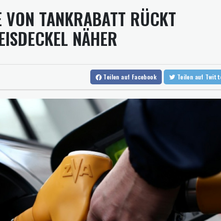
DAX
E VON TANKRABATT RÜCKT
Jemen: 38 Soldaten bei Huthi-Angriffen getötet - Regierung kün
Mindestens zwei Tote bei Bombenexplosion in Kleinbus nahe D
EISDECKEL NÄHER
Real Madrid verlängert mit Vinicius Jr. bis 2032
Schwimm-EM: Eikermann und Rösler gewinnen Silber und Bronze
Teilen
auf Facebook
Teilen
auf Twit