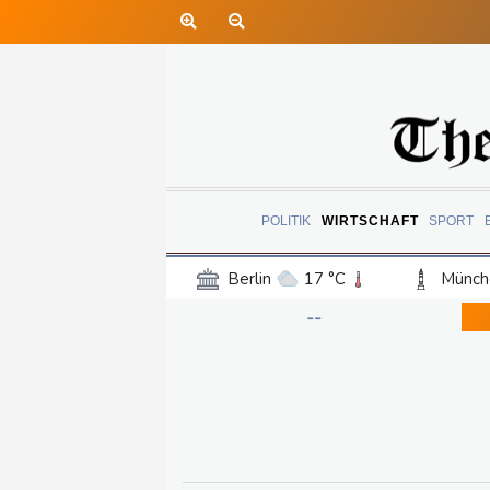
POLITIK
WIRTSCHAFT
SPORT
Berlin
17 °C
Münch
Frankfurt am Main
18 °C
--
Hannover
17 °C
Kö
Rostock
17 °C
Stut
Salzburg
20 °C
Ba